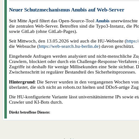
Neuer Schutzmechanismus Anubis auf Web-Server
Seit Mitte April filtert das Open-Source-Tool
Anubis
unerwünschte a
die zentralen Web-Server. Betroffen sind die Typo3-Instanz, die Pl
sowie GitLab (ohne GitLab-Pages).
Seit Mittwoch, den 13.05.2026 wird auch die HU-Webseite (
https:
die Websuche (
https://web-search.hu-berlin.de
) davon geschützt.
Eingehende Anfragen werden analysiert und nicht-menschliche Zug
Crawlern, blockiert oder durch ein Challenge-Response-Verfahren ge
Zugriffe ist deshalb für wenige Millisekunden eine Seite sichtbar. 
Zwischenschritt ist regulärer Bestandteil des Sicherheitsprozesses.
Hintergrund
: Die Server wurden in den vergangenen Wochen von
überlastet, die sich nicht an robots.txt hielten und DDoS-artige Zug
Die HU-konfigurierte Variante lässt universitätsinterne IPs sowie e
Crawler und KI-Bots durch.
Direkt betroffene Dienste: