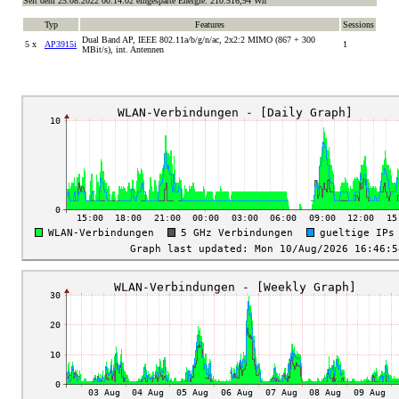
Seit dem 25.08.2022 00:14:02 eingesparte Energie: 210.516,94 Wh
Typ
Features
Sessions
Dual Band AP, IEEE 802.11a/b/g/n/ac, 2x2:2 MIMO (867 + 300
5 x
AP3915i
1
MBit/s), int. Antennen