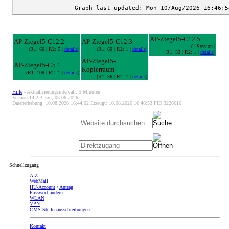
AP-Ziegel5-C12.5
AP-Ziegel5-C12.2
AP-Ziegel5-C12.3
(1 Session |
(R1: 60 | R2: 5 |
details
)
(R1: 60 | R2: 1 |
details
)
R1: 52 | R2: 1 |
details
)
AP-Ziegel5-
AP-Ziegel5-C5.1
Kopierraum
(R1: 108 | R2: 1 |
details
)
(R1: 36 | R2: 1 |
details
)
Hilfe
- Aktualisierungsintervall: 5 Minuten
Version 14.2.3, syj, 03.06.2026
Datenerhebung: 10.08.2026 16:44:02 Erzeugt: 10.08.2026 16:46:53 PID 3220616
Schnellzugang
A-Z
WebMail
HU-Account
/
Antrag
Passwort ändern
WLAN
VPN
CMS-Stellenausschreibungen
Kontakt