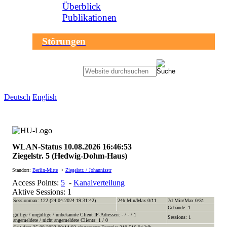
Überblick
Publikationen
Störungen
Sprachauswahl
Deutsch
English
search-menu
Humboldt-
Universität
WLAN-Status 10.08.2026 16:46:53
zu
Ziegelstr. 5 (Hedwig-Dohm-Haus)
Berlin
-
Standort:
Berlin-Mitte
>
Ziegelstr. / Johannisstr
Computer-
Access Points:
5
-
Kanalverteilung
und
Aktive Sessions: 1
Medienservice
Sessionmax: 122 (24.04.2024 19:31:42)
24h Min/Max 0/11
7d Min/Max 0/31
Gebäude: 1
gültige / ungültige / unbekannte Client IP-Adressen: - / - / 1
Sessions: 1
angemeldete / nicht angemeldete Clients: 1 / 0