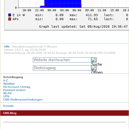
Hilfe
- Aktualisierungsintervall: 5 Minuten
Version 14.2.3, syj, 03.06.2026
Datenerhebung: 08.08.2026 19:34:01 Erzeugt: 08.08.2026 19:36:46 PID 2222949
Schnellzugang
A-Z
WebMail
HU-Account
/
Antrag
Passwort ändern
WLAN
VPN
CMS-Stellenausschreibungen
Kontakt
CMS-Blog