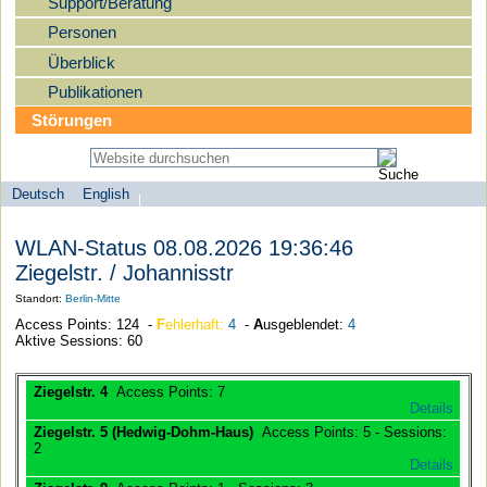
Support/Beratung
Personen
Überblick
Publikationen
Störungen
Deutsch
English
Sprachauswahl
search-menu
Humboldt-
WLAN-Status 08.08.2026 19:36:46
Universität
Ziegelstr. / Johannisstr
zu
Standort:
Berlin-Mitte
Berlin
Access Points: 124 -
F
ehlerhaft:
4
-
A
usgeblendet:
4
-
Aktive Sessions: 60
Computer-
und
Ziegelstr. 4
Access Points: 7
Details
Medienservice
Ziegelstr. 5 (Hedwig-Dohm-Haus)
Access Points: 5 - Sessions:
2
Details