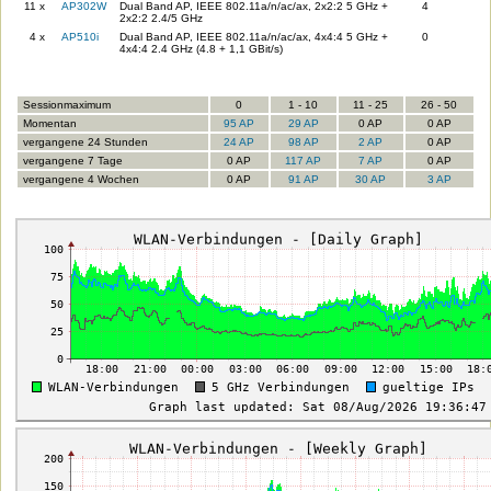
11 x
AP302W
Dual Band AP, IEEE 802.11a/n/ac/ax, 2x2:2 5 GHz +
4
2x2:2 2.4/5 GHz
4 x
AP510i
Dual Band AP, IEEE 802.11a/n/ac/ax, 4x4:4 5 GHz +
0
4x4:4 2.4 GHz (4.8 + 1,1 GBit/s)
Sessionmaximum
0
1 - 10
11 - 25
26 - 50
Momentan
95 AP
29 AP
0 AP
0 AP
vergangene 24 Stunden
24 AP
98 AP
2 AP
0 AP
vergangene 7 Tage
0 AP
117 AP
7 AP
0 AP
vergangene 4 Wochen
0 AP
91 AP
30 AP
3 AP