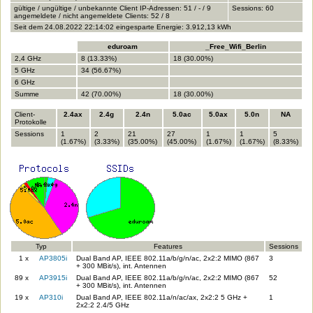
gültige / ungültige / unbekannte Client IP-Adressen: 51 / - / 9
Sessions: 60
angemeldete / nicht angemeldete Clients: 52 / 8
Seit dem 24.08.2022 22:14:02 eingesparte Energie: 3.912,13 kWh
eduroam
_Free_Wifi_Berlin
2,4 GHz
8 (13.33%)
18 (30.00%)
5 GHz
34 (56.67%)
6 GHz
Summe
42 (70.00%)
18 (30.00%)
Client-
2.4ax
2.4g
2.4n
5.0ac
5.0ax
5.0n
NA
Protokolle
Sessions
1
2
21
27
1
1
5
(1.67%)
(3.33%)
(35.00%)
(45.00%)
(1.67%)
(1.67%)
(8.33%)
Typ
Features
Sessions
1 x
AP3805i
Dual Band AP, IEEE 802.11a/b/g/n/ac, 2x2:2 MIMO (867
3
+ 300 MBit/s), int. Antennen
89 x
AP3915i
Dual Band AP, IEEE 802.11a/b/g/n/ac, 2x2:2 MIMO (867
52
+ 300 MBit/s), int. Antennen
19 x
AP310i
Dual Band AP, IEEE 802.11a/n/ac/ax, 2x2:2 5 GHz +
1
2x2:2 2.4/5 GHz