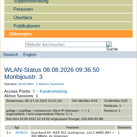
Support/Beratung
Personen
Überblick
Publikationen
Störungen
Deutsch
English
Sprachauswahl
search-menu
Humboldt-
WLAN-Status 08.08.2026 09:36:50
Universität
Monbijoustr. 3
zu
Standort:
Berlin-Mitte
>
Weitere Standorte
Berlin
Access Points:
5
-
Kanalverteilung
-
Aktive Sessions: 1
Computer-
Sessionmax: 80 (17.10.2023 10:22:14)
24h Min/Max 0/19
7d Min/Max 0/25
Gebäude: 1
und
gültige / ungültige / unbekannte Client IP-Adressen: - / - / 1
Sessions: 1
angemeldete / nicht angemeldete Clients: 0 / 1
Medienservice
Seit dem 24.08.2022 22:14:02 eingesparte Energie: 226.406,63 Wh
Typ
Features
Sessions
3 x
AP3915i
Dual Band AP, IEEE 802.11a/b/g/n/ac, 2x2:2 MIMO (867 +
1
300 MBit/s), int. Antennen