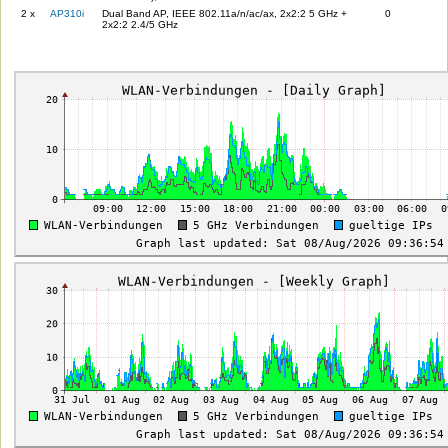
2 x
AP310i
Dual Band AP, IEEE 802.11a/n/ac/ax, 2x2:2 5 GHz +
0
2x2:2 2.4/5 GHz