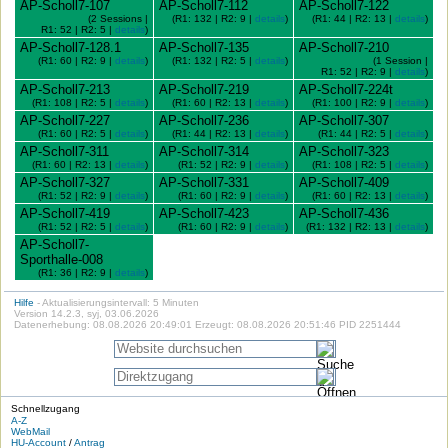
AP-Scholl7-107
AP-Scholl7-112
AP-Scholl7-122
(2 Sessions |
(R1: 132 | R2: 9 |
details
)
(R1: 44 | R2: 13 |
details
)
R1: 52 | R2: 5 |
details
)
AP-Scholl7-128.1
AP-Scholl7-135
AP-Scholl7-210
(R1: 60 | R2: 9 |
details
)
(R1: 132 | R2: 5 |
details
)
(1 Session |
R1: 52 | R2: 9 |
details
)
AP-Scholl7-213
AP-Scholl7-219
AP-Scholl7-224t
(R1: 108 | R2: 5 |
details
)
(R1: 60 | R2: 13 |
details
)
(R1: 100 | R2: 9 |
details
)
AP-Scholl7-227
AP-Scholl7-236
AP-Scholl7-307
(R1: 60 | R2: 5 |
details
)
(R1: 44 | R2: 13 |
details
)
(R1: 44 | R2: 5 |
details
)
AP-Scholl7-311
AP-Scholl7-314
AP-Scholl7-323
(R1: 60 | R2: 13 |
details
)
(R1: 52 | R2: 9 |
details
)
(R1: 108 | R2: 5 |
details
)
AP-Scholl7-327
AP-Scholl7-331
AP-Scholl7-409
(R1: 52 | R2: 9 |
details
)
(R1: 60 | R2: 9 |
details
)
(R1: 60 | R2: 13 |
details
)
AP-Scholl7-419
AP-Scholl7-423
AP-Scholl7-436
(R1: 52 | R2: 5 |
details
)
(R1: 60 | R2: 9 |
details
)
(R1: 132 | R2: 13 |
details
)
AP-Scholl7-
Sporthalle-008
(R1: 36 | R2: 9 |
details
)
Hilfe
- Aktualisierungsintervall: 5 Minuten
Version 14.2.3, syj, 03.06.2026
Datenerhebung: 08.08.2026 20:49:01 Erzeugt: 08.08.2026 20:51:46 PID 2251444
Schnellzugang
A-Z
WebMail
HU-Account
/
Antrag