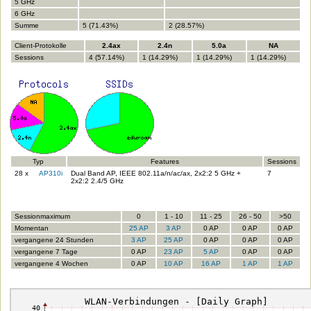
5 GHz
6 GHz
Summe
5 (71.43%)
2 (28.57%)
Client-Protokolle
2.4ax
2.4n
5.0a
NA
Sessions
4 (57.14%)
1 (14.29%)
1 (14.29%)
1 (14.29%)
Typ
Features
Sessions
28 x
AP310i
Dual Band AP, IEEE 802.11a/n/ac/ax, 2x2:2 5 GHz +
7
2x2:2 2.4/5 GHz
Sessionmaximum
0
1 - 10
11 - 25
26 - 50
>50
Momentan
25 AP
3 AP
0 AP
0 AP
0 AP
vergangene 24 Stunden
3 AP
25 AP
0 AP
0 AP
0 AP
vergangene 7 Tage
0 AP
23 AP
5 AP
0 AP
0 AP
vergangene 4 Wochen
0 AP
10 AP
16 AP
1 AP
1 AP