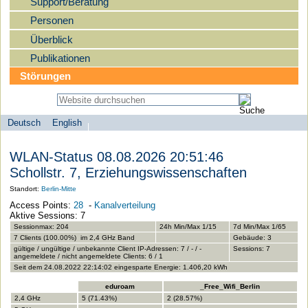
Support/Beratung
Personen
Überblick
Publikationen
Störungen
Deutsch
English
Sprachauswahl
search-menu
Humboldt-
WLAN-Status 08.08.2026 20:51:46
Universität
Schollstr. 7, Erziehungswissenschaften
zu
Standort:
Berlin-Mitte
Berlin
Access Points:
28
-
Kanalverteilung
-
Aktive Sessions: 7
Computer-
Sessionmax: 204
24h Min/Max 1/15
7d Min/Max 1/65
7 Clients (100.00%) im 2,4 GHz Band
Gebäude: 3
und
gültige / ungültige / unbekannte Client IP-Adressen: 7 / - / -
Sessions: 7
angemeldete / nicht angemeldete Clients: 6 / 1
Medienservice
Seit dem 24.08.2022 22:14:02 eingesparte Energie: 1.406,20 kWh
eduroam
_Free_Wifi_Berlin
2,4 GHz
5 (71.43%)
2 (28.57%)