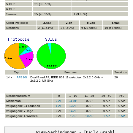
5 GHz
21 (80.77%)
6 GHz
Summe
25 (96.15%)
1 (3.85%)
Client-Protokolle
2.4ax
2.4n
5.0ac
5.0ax
Sessions
3 (11.54%)
2 (7.69%)
6 (23.08%)
15 (57.69%)
Typ
Features
Sessions
14 x
AP310i
Dual Band AP, IEEE 802.11a/n/ac/ax, 2x2:2 5 GHz +
26
2x2:2 2.4/5 GHz
Sessionmaximum
0
1 - 10
11 - 25
26 - 50
>50
Momentan
3 AP
11 AP
0 AP
0 AP
0 AP
vergangene 24 Stunden
1 AP
13 AP
0 AP
0 AP
0 AP
vergangene 7 Tage
0 AP
14 AP
0 AP
0 AP
0 AP
vergangene 4 Wochen
0 AP
1 AP
10 AP
1 AP
2 AP