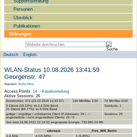
Support/Beratung
Personen
Überblick
Publikationen
Störungen
Deutsch
English
Sprachauswahl
search-menu
Humboldt-
WLAN-Status 10.08.2026 13:41:59
Universität
Georgenstr. 47
zu
Standort:
Berlin-Mitte
Berlin
Access Points:
14
-
Kanalverteilung
-
Aktive Sessions: 26
Computer-
Sessionmax: 372 (23.10.2019 14:43:57)
24h Min/Max 1/30
7d Min/Max 0/30
5 Clients (19.23%) im 2,4 GHz Band
Gebäude: 1
und
21 Clients (80.77%) im 5 GHz Band
gültige / ungültige / unbekannte Client IP-Adressen: 26 / - / -
Sessions: 26
Medienservice
angemeldete / nicht angemeldete Clients: 26 / 0
Seit dem 24.08.2022 22:14:02 eingesparte Energie: 730.980,24 Wh
eduroam
_Free_Wifi_Berlin
2,4 GHz
4 (15.38%)
1 (3.85%)