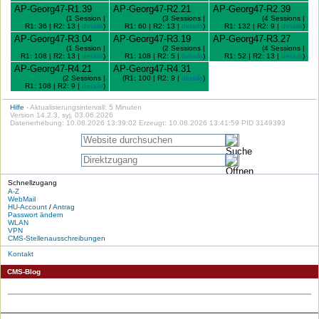
AP-Georg47-R1.39
AP-Georg47-R2.21
AP-Georg47-R2.39
(1 Session |
(3 Sessions |
(4 Sessions |
R1: 36 | R2: 13 |
details
)
R1: 60 | R2: 13 |
details
)
R1: 132 | R2: 9 |
details
)
AP-Georg47-R3.04
AP-Georg47-R3.19
AP-Georg47-R3.27
(1 Session |
(2 Sessions |
(4 Sessions |
R1: 108 | R2: 13 |
details
)
R1: 108 | R2: 5 |
details
)
R1: 52 | R2: 13 |
details
)
AP-Georg47-R4.21
AP-Georg47-R4.31
(2 Sessions |
(R1: 100 | R2: 9 |
details
)
R1: 108 | R2: 9 |
details
)
Hilfe
- Aktualisierungsintervall: 5 Minuten
Version 14.2.3, syj, 03.06.2026
Datenerhebung: 10.08.2026 13:39:02 Erzeugt: 10.08.2026 13:41:59 PID 3149393
Schnellzugang
A-Z
WebMail
HU-Account
/
Antrag
Passwort ändern
WLAN
VPN
CMS-Stellenausschreibungen
Kontakt
CMS-Blog