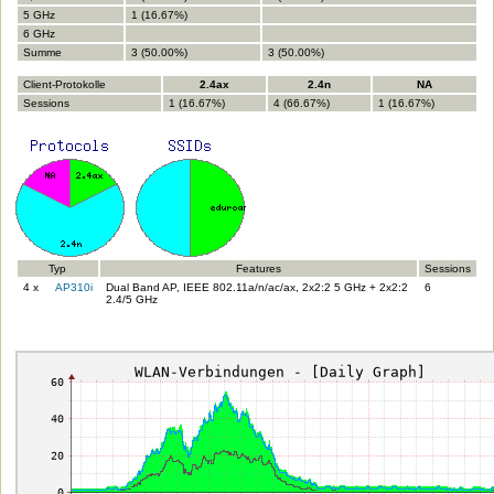
5 GHz
1 (16.67%)
6 GHz
Summe
3 (50.00%)
3 (50.00%)
Client-Protokolle
2.4ax
2.4n
NA
Sessions
1 (16.67%)
4 (66.67%)
1 (16.67%)
Typ
Features
Sessions
4 x
AP310i
Dual Band AP, IEEE 802.11a/n/ac/ax, 2x2:2 5 GHz + 2x2:2
6
2.4/5 GHz