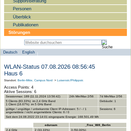
Support/Beratung
Personen
Überblick
Publikationen
Störungen
Deutsch
English
Sprachauswahl
search-menu
Humboldt-
WLAN-Status 07.08.2026 08:56:45
Universität
Haus 6
zu
Standort:
Berlin-Mitte, Campus Nord
>
Luisenstr./Philippstr.
Berlin
Access Points: 4
-
Aktive Sessions: 6
Computer-
Sessionmax: 189 (11.11.2024 13:56:42)
24h Min/Max 2/56
7d Min/Max 2/56
5 Clients (83.33%) im 2,4 GHz Band
Gebäude: 1
und
1 Client (16.67%) im 5 GHz Band
gültige / ungültige / unbekannte Client IP-Adressen: 5 / - / 1
Sessions: 6
Medienservice
angemeldete / nicht angemeldete Clients: 6 / 0
Seit dem 24.08.2022 23:14:01 eingesparte Energie: 168.501,49 Wh
eduroam
_Free_Wifi_Berlin
2,4 GHz
2 (33.33%)
3 (50.00%)