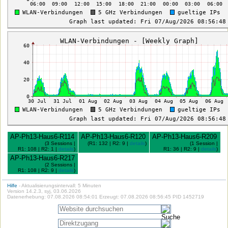
AP-Ph13-Haus6-R114
AP-Ph13-Haus6-R120
AP-Ph13-Haus6-R209
(3 Sessions |
(R1: 132 | R2: 9 |
details
)
(1 Session |
R1: 108 | R2: 1 |
details
)
R1: 36 | R2: 9 |
details
)
AP-Ph13-Haus6-R217
(2 Sessions |
R1: 108 | R2: 9 |
details
)
Hilfe
- Aktualisierungsintervall: 5 Minuten
Version 14.2.3, syj, 03.06.2026
Datenerhebung: 07.08.2026 08:54:01 Erzeugt: 07.08.2026 08:56:45 PID 1452719