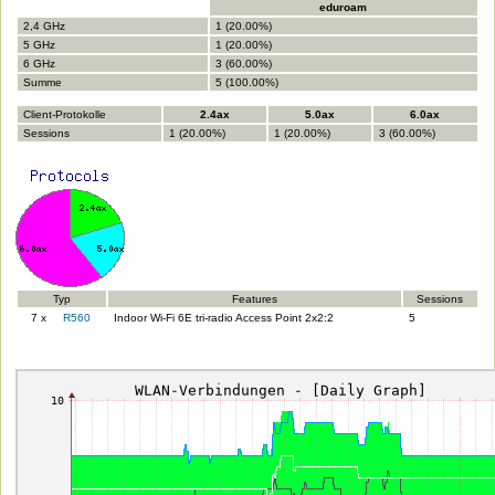
eduroam
2,4 GHz
1 (20.00%)
5 GHz
1 (20.00%)
6 GHz
3 (60.00%)
Summe
5 (100.00%)
Client-Protokolle
2.4ax
5.0ax
6.0ax
Sessions
1 (20.00%)
1 (20.00%)
3 (60.00%)
Typ
Features
Sessions
7 x
R560
Indoor Wi-Fi 6E tri-radio Access Point 2x2:2
5