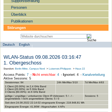
Support/Beratung
Personen
Überblick
Publikationen
Störungen
Deutsch
English
Sprachauswahl
search-menu
Humboldt-
WLAN-Status 09.08.2026 03:16:47
Universität
1. Obergeschoss
zu
Standort:
Berlin-Mitte, Campus Nord
>
Luisenstr./Philippstr.
>
Haus 22
Berlin
Access Points:
7
-
N
icht erreichbar:
4
-
I
gnoriert: 4 -
Kanalverteilung
-
Aktive Sessions: 5
Computer-
Sessionmax: 94
24h Min/Max 5/10
7d Min/Max 4/63
1 Client (20.00%) im 2,4 GHz Band
und
1 Client (20.00%) im 5 GHz Band
3 Clients (60.00%) im 6 GHz Band
Medienservice
gültige / ungültige / unbekannte Client IP-Adressen: 5 / - / -
Sessions: 5
angemeldete / nicht angemeldete Clients: 5 / 0
Seit dem 24.08.2022 22:14:02 eingesparte Energie: 218.948,81 Wh
Eingesparte Energie: 41,90W - Abgeschaltet: 4 APs