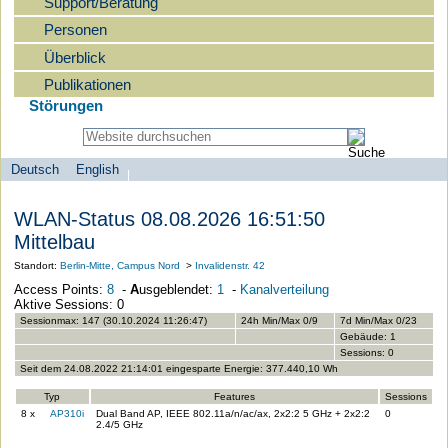
Support/Beratung
Personen
Überblick
Publikationen
Störungen
Deutsch
English
Sprachauswahl
search-menu
Humboldt-
WLAN-Status 08.08.2026 16:51:50
Universität
Mittelbau
zu
Standort:
Berlin-Mitte, Campus Nord
>
Invalidenstr. 42
Berlin
Access Points:
8
-
A
usgeblendet:
1
-
Kanalverteilung
-
Aktive Sessions: 0
Computer-
Sessionmax: 147 (30.10.2024 11:26:47)
24h Min/Max 0/9
7d Min/Max 0/23
Gebäude: 1
und
Sessions: 0
Medienservice
Seit dem 24.08.2022 21:14:01 eingesparte Energie: 377.440,10 Wh
Typ
Features
Sessions
8 x
AP310i
Dual Band AP, IEEE 802.11a/n/ac/ax, 2x2:2 5 GHz + 2x2:2
0
2.4/5 GHz