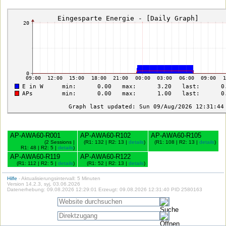
AP-AWA60-R001
AP-AWA60-R102
AP-AWA60-R105
(2 Sessions |
(R1: 132 | R2: 13 |
details
)
(R1: 108 | R2: 13 |
details
)
R1: 48 | R2: 5 |
details
)
AP-AWA60-R119
AP-AWA60-R122
(R1: 112 | R2: 5 |
details
)
(R1: 52 | R2: 13 |
details
)
Hilfe
- Aktualisierungsintervall: 5 Minuten
Version 14.2.3, syj, 03.06.2026
Datenerhebung: 09.08.2026 12:29:01 Erzeugt: 09.08.2026 12:31:40 PID 2580163