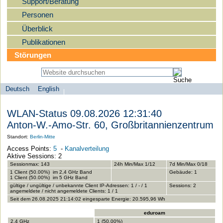
Support/Beratung
Personen
Überblick
Publikationen
Störungen
Deutsch
English
Sprachauswahl
search-menu
Humboldt-
WLAN-Status 09.08.2026 12:31:40
Universität
Anton-W.-Amo-Str. 60, Großbritannienzentrum
zu
Standort:
Berlin-Mitte
Berlin
Access Points:
5
-
Kanalverteilung
-
Aktive Sessions: 2
Computer-
Sessionmax: 143
24h Min/Max 1/12
7d Min/Max 0/18
1 Client (50.00%) im 2,4 GHz Band
Gebäude: 1
und
1 Client (50.00%) im 5 GHz Band
gültige / ungültige / unbekannte Client IP-Adressen: 1 / - / 1
Sessions: 2
Medienservice
angemeldete / nicht angemeldete Clients: 1 / 1
Seit dem 26.08.2025 21:14:02 eingesparte Energie: 20.595,96 Wh
eduroam
2,4 GHz
1 (50.00%)