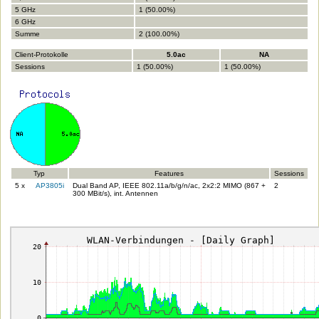
5 GHz
1 (50.00%)
6 GHz
Summe
2 (100.00%)
Client-Protokolle
5.0ac
NA
Sessions
1 (50.00%)
1 (50.00%)
Typ
Features
Sessions
5 x
AP3805i
Dual Band AP, IEEE 802.11a/b/g/n/ac, 2x2:2 MIMO (867 +
2
300 MBit/s), int. Antennen