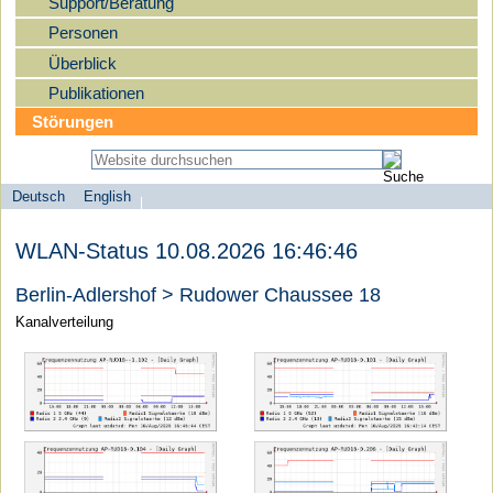
Support/Beratung
Personen
Überblick
Publikationen
Störungen
Deutsch
English
Sprachauswahl
search-menu
Humboldt-
WLAN-Status 10.08.2026 16:46:46
Universität
zu
Berlin-Adlershof > Rudower Chaussee 18
Berlin
Kanalverteilung
-
Computer-
und
Medienservice