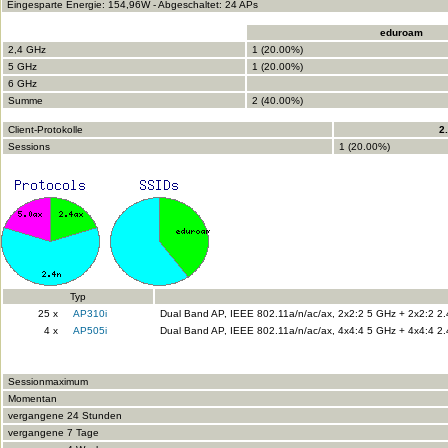
Eingesparte Energie: 154,96W - Abgeschaltet: 24 APs
eduroam
2,4 GHz
1 (20.00%)
5 GHz
1 (20.00%)
6 GHz
Summe
2 (40.00%)
Client-Protokolle
2
Sessions
1 (20.00%)
Typ
25 x
AP310i
Dual Band AP, IEEE 802.11a/n/ac/ax, 2x2:2 5 GHz + 2x2:2 2
4 x
AP505i
Dual Band AP, IEEE 802.11a/n/ac/ax, 4x4:4 5 GHz + 4x4:4 2.4
Sessionmaximum
Momentan
vergangene 24 Stunden
vergangene 7 Tage