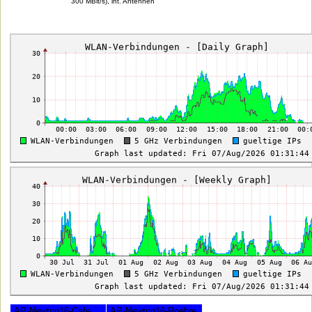
300 MBit/s), int. Antennen
AP-Newton16-Cafe
AP-Newton16-Roehre