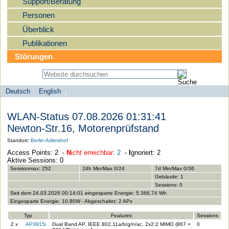
Support/Beratung
Personen
Überblick
Publikationen
Störungen
Deutsch
English
Sprachauswahl
search-menu
Humboldt-
WLAN-Status 07.08.2026 01:31:41
Universität
Newton-Str.16, Motorenprüfstand
zu
Standort:
Berlin-Adlershof
Berlin
Access Points: 2 -
N
icht erreichbar:
2
-
I
gnoriert: 2
-
Aktive Sessions: 0
Computer-
Sessionmax: 252
24h Min/Max 0/24
7d Min/Max 0/36
Gebäude: 1
und
Sessions: 0
Medienservice
Seit dem 24.03.2026 00:14:01 eingesparte Energie: 5.366,74 Wh
Eingesparte Energie: 10,80W - Abgeschaltet: 2 APs
Typ
Features
Sessions
2 x
AP3915i
Dual Band AP, IEEE 802.11a/b/g/n/ac, 2x2:2 MIMO (867 +
0