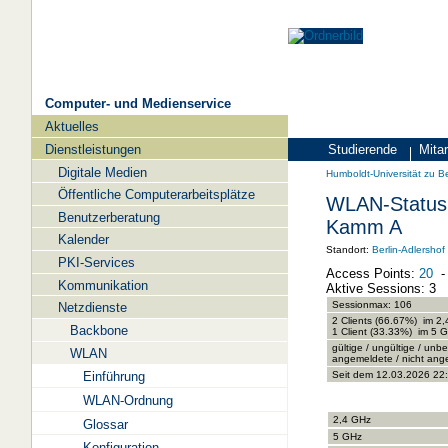
Computer- und Medienservice
Aktuelles
Navigation
Dienstleistungen
Studierende
Mitar
Zielgruppen
Humboldt-
Digitale Medien
Humboldt-Universität zu Be
Universität
Öffentliche Computerarbeitsplätze
WLAN-Status 
zu
Benutzerberatung
Kamm A
Berlin
Kalender
Standort:
Berlin-Adlershof
PKI-Services
-
Access Points:
20
Kommunikation
Computer-
Aktive Sessions: 3
Sessionmax: 106
Netzdienste
und
2 Clients (66.67%) im 2
Backbone
1 Client (33.33%) im 5
Medienservice
gültige / ungültige / unbe
WLAN
angemeldete / nicht ange
Einführung
Seit dem 12.03.2026 22
WLAN-Ordnung
2,4 GHz
Glossar
5 GHz
Konfiguration