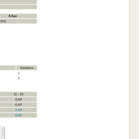
5.0ac
33%)
Sessions
1
2
11 - 25
0 AP
0 AP
4 AP
6 AP