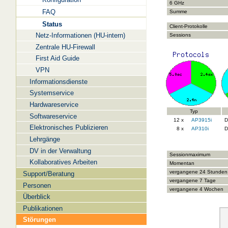
6 GHz
FAQ
Summe
Status
Client-Protokolle
Netz-Informationen (HU-intern)
Sessions
Zentrale HU-Firewall
First Aid Guide
VPN
Informationsdienste
Systemservice
Hardwareservice
Typ
Softwareservice
12 x
AP3915i
D
Elektronisches Publizieren
8 x
AP310i
D
Lehrgänge
DV in der Verwaltung
Sessionmaximum
Kollaboratives Arbeiten
Momentan
vergangene 24 Stunden
Support/Beratung
vergangene 7 Tage
Personen
vergangene 4 Wochen
Überblick
Publikationen
Störungen