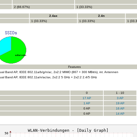
2 (66.67%)
1 (33.33%)
2.4ax
2.4n
1 (33.33%)
1 (33.33%)
1 (33.
Features
ual Band AP, IEEE 802.11a/b/g/n/ac, 2x2:2 MIMO (867 + 300 MBit/s), int. Antennen
ual Band AP, IEEE 802.11a/n/ac/ax, 2x2:2 5 GHz + 2x2:2 2.4/5 GHz
0
1 - 10
17 AP
3 AP
1 AP
19 AP
0 AP
16 AP
0 AP
14 AP