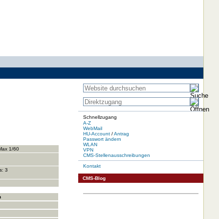
Schnellzugang
A-Z
WebMail
HU-Account
/
Antrag
Passwort ändern
WLAN
Max 1/60
VPN
CMS-Stellenausschreibungen
Kontakt
s: 3
CMS-Blog
n