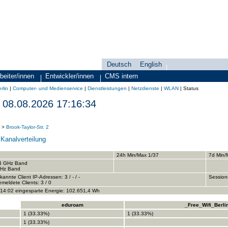
Deutsch
English
Sprachauswahl
search-menu
beiter/innen
Entwickler/innen
CMS intern
rlin
|
Computer- und Medienservice
|
Dienstleistungen
|
Netzdienste
|
WLAN
|
Status
08.08.2026 17:16:34
>
Brook-Taylor-Str. 2
-
Kanalverteilung
24h Min/Max 1/37
7d Min/
,4 GHz Band
 GHz Band
kannte Client IP-Adressen: 3 / - / -
Session
meldete Clients: 3 / 0
:14:02 eingesparte Energie: 102.651,4 Wh
eduroam
_Free_Wifi_Berli
1 (33.33%)
1 (33.33%)
1 (33.33%)