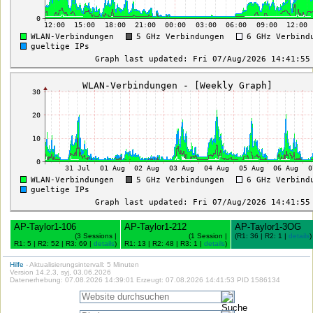
AP-Taylor1-106
AP-Taylor1-212
AP-Taylor1-3OG
(3 Sessions |
(1 Session |
(R1: 36 | R2: 1 |
details
)
R1: 5 | R2: 52 | R3: 69 |
details
)
R1: 13 | R2: 48 | R3: 1 |
details
)
Hilfe
- Aktualisierungsintervall: 5 Minuten
Version 14.2.3, syj, 03.06.2026
Datenerhebung: 07.08.2026 14:39:01 Erzeugt: 07.08.2026 14:41:53 PID 1586134