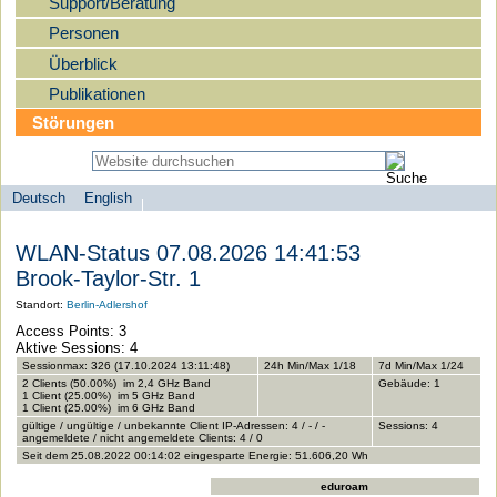
Support/Beratung
Personen
Überblick
Publikationen
Störungen
Deutsch
English
Sprachauswahl
search-menu
Humboldt-
WLAN-Status 07.08.2026 14:41:53
Universität
Brook-Taylor-Str. 1
zu
Standort:
Berlin-Adlershof
Berlin
Access Points: 3
-
Aktive Sessions: 4
Computer-
Sessionmax: 326 (17.10.2024 13:11:48)
24h Min/Max 1/18
7d Min/Max 1/24
2 Clients (50.00%) im 2,4 GHz Band
Gebäude: 1
und
1 Client (25.00%) im 5 GHz Band
1 Client (25.00%) im 6 GHz Band
Medienservice
gültige / ungültige / unbekannte Client IP-Adressen: 4 / - / -
Sessions: 4
angemeldete / nicht angemeldete Clients: 4 / 0
Seit dem 25.08.2022 00:14:02 eingesparte Energie: 51.606,20 Wh
eduroam