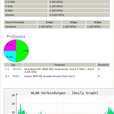
2,4 GHz
2 (50.00%)
5 GHz
1 (25.00%)
6 GHz
1 (25.00%)
Summe
4 (100.00%)
Client-Protokolle
2.4ax
5.0ac
6.0ax
Sessions
2 (50.00%)
1 (25.00%)
1 (25.00%)
Typ
Features
Sessions
1 x
AP310i
Dual Band AP, IEEE 802.11a/n/ac/ax, 2x2:2 5 GHz + 2x2:2
0
2.4/5 GHz
2 x
R560
Indoor Wi-Fi 6E tri-radio Access Point 2x2:2
4