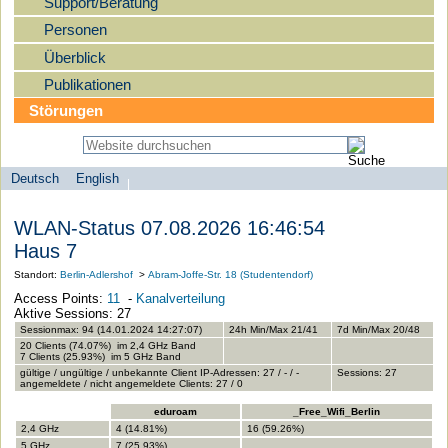
Support/Beratung
Personen
Überblick
Publikationen
Störungen
Deutsch
English
Sprachauswahl
search-menu
Humboldt-
WLAN-Status 07.08.2026 16:46:54
Universität
Haus 7
zu
Standort:
Berlin-Adlershof
>
Abram-Joffe-Str. 18 (Studentendorf)
Berlin
Access Points:
11
-
Kanalverteilung
-
Aktive Sessions: 27
Computer-
Sessionmax: 94 (14.01.2024 14:27:07)
24h Min/Max 21/41
7d Min/Max 20/48
20 Clients (74.07%) im 2,4 GHz Band
und
7 Clients (25.93%) im 5 GHz Band
gültige / ungültige / unbekannte Client IP-Adressen: 27 / - / -
Sessions: 27
Medienservice
angemeldete / nicht angemeldete Clients: 27 / 0
eduroam
_Free_Wifi_Berlin
2,4 GHz
4 (14.81%)
16 (59.26%)
5 GHz
7 (25.93%)