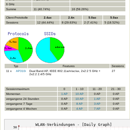
6 GHz
Summe
11 (40.74%)
16 (59.26%)
Client-Protokolle
2.4ax
2.4n
5.0ac
5.0ax
Sessions
12 (44.44%)
8 (29.63%)
2 (7.41%)
5 (18.52%)
Typ
Features
Sessions
11 x
AP310i
Dual Band AP, IEEE 802.11a/n/ac/ax, 2x2:2 5 GHz +
27
2x2:2 2.4/5 GHz
Sessionmaximum
0
1 - 10
11 - 20
21 - 30
Momentan
1 AP
10 AP
0 AP
0 AP
vergangene 24 Stunden
0 AP
10 AP
1 AP
0 AP
vergangene 7 Tage
0 AP
8 AP
3 AP
0 AP
vergangene 4 Wochen
0 AP
4 AP
7 AP
0 AP