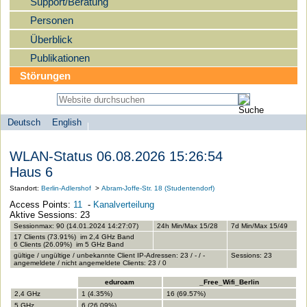
Support/Beratung
Personen
Überblick
Publikationen
Störungen
Deutsch
English
Sprachauswahl
search-menu
Humboldt-
WLAN-Status 06.08.2026 15:26:54
Universität
Haus 6
zu
Standort:
Berlin-Adlershof
>
Abram-Joffe-Str. 18 (Studentendorf)
Berlin
Access Points:
11
-
Kanalverteilung
-
Aktive Sessions: 23
Computer-
Sessionmax: 90 (14.01.2024 14:27:07)
24h Min/Max 15/28
7d Min/Max 15/49
17 Clients (73.91%) im 2,4 GHz Band
und
6 Clients (26.09%) im 5 GHz Band
gültige / ungültige / unbekannte Client IP-Adressen: 23 / - / -
Sessions: 23
Medienservice
angemeldete / nicht angemeldete Clients: 23 / 0
eduroam
_Free_Wifi_Berlin
2,4 GHz
1 (4.35%)
16 (69.57%)
5 GHz
6 (26.09%)