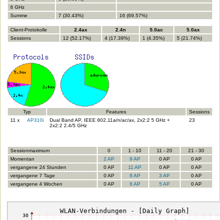
6 GHz
Summe
7 (30.43%)
16 (69.57%)
Client-Protokolle
2.4ax
2.4n
5.0ac
5.0ax
Sessions
12 (52.17%)
4 (17.39%)
1 (4.35%)
5 (21.74%)
Typ
Features
Sessions
11 x
AP310i
Dual Band AP, IEEE 802.11a/n/ac/ax, 2x2:2 5 GHz +
23
2x2:2 2.4/5 GHz
Sessionmaximum
0
1 - 10
11 - 20
21 - 30
Momentan
2 AP
9 AP
0 AP
0 AP
vergangene 24 Stunden
0 AP
11 AP
0 AP
0 AP
vergangene 7 Tage
0 AP
8 AP
3 AP
0 AP
vergangene 4 Wochen
0 AP
6 AP
5 AP
0 AP