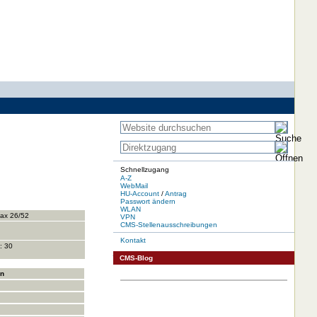
Schnellzugang
A-Z
WebMail
HU-Account
/
Antrag
Passwort ändern
WLAN
ax 26/52
VPN
CMS-Stellenausschreibungen
Kontakt
: 30
CMS-Blog
in