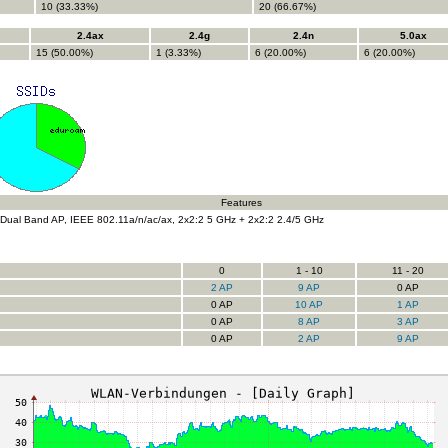
10 (33.33%)
20 (66.67%)
2.4ax
2.4g
2.4n
5.0ax
15 (50.00%)
1 (3.33%)
6 (20.00%)
6 (20.00%)
Features
Dual Band AP, IEEE 802.11a/n/ac/ax, 2x2:2 5 GHz + 2x2:2 2.4/5 GHz
0
1 - 10
11 - 20
2 AP
9 AP
0 AP
0 AP
10 AP
1 AP
0 AP
8 AP
3 AP
0 AP
2 AP
9 AP