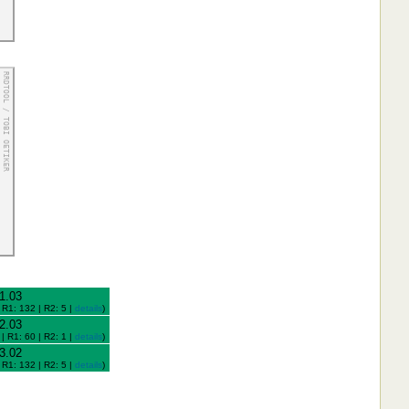
1.03
 R1: 132 | R2: 5 |
details
)
2.03
 | R1: 60 | R2: 1 |
details
)
3.02
 R1: 132 | R2: 5 |
details
)