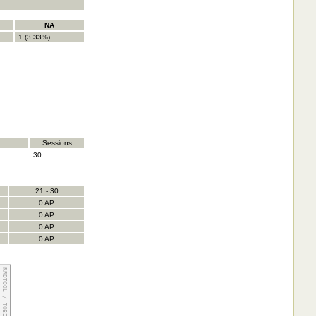
NA
1 (3.33%)
Sessions
30
21 - 30
0 AP
0 AP
0 AP
0 AP