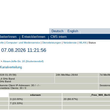
Deutsch
English
Sprachauswahl
search-menu
beiter/innen
Entwickler/innen
CMS intern
rlin
|
Computer- und Medienservice
|
Dienstleistungen
|
Netzdienste
|
WLAN
|
Status
07.08.2026 11:21:56
>
Abram-Joffe-Str. 18 (Studentendorf)
-
Kanalverteilung
2026 01:35:58)
24h Min/Max 26/44
7d Min/M
 2,4 GHz Band
5 GHz Band
kannte Client IP-Adressen: 30 / - / -
Sessions
meldete Clients: 30 / 0
eduroam
_Free_Wifi_Berl
3 (10.00%)
20 (66.67%)
7 (23.33%)