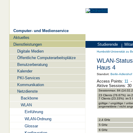
Computer- und Medienservice
Aktuelles
Navigation
Dienstleistungen
Studierende
Mitar
Zielgruppen
Humboldt-
Digitale Medien
Humboldt-Universität zu Be
Universität
Öffentliche Computerarbeitsplätze
WLAN-Status 
zu
Benutzerberatung
Haus 4
Berlin
Kalender
Standort:
Berlin-Adlershof
PKI-Services
-
Access Points:
11
Kommunikation
Computer-
Aktive Sessions: 30
Sessionmax: 84 (14.02.
Netzdienste
und
23 Clients (76.67%) im
Backbone
7 Clients (23.33%) im 
Medienservice
gültige / ungültige / unbe
WLAN
angemeldete / nicht ange
Einführung
WLAN-Ordnung
2,4 GHz
5 GHz
Glossar
6 GHz
Konfiguration