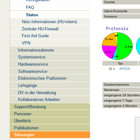
Summe
FAQ
Client-Protokolle
Status
Sessions
Netz-Informationen (HU-intern)
Zentrale HU-Firewall
First Aid Guide
VPN
Informationsdienste
Systemservice
Typ
Hardwareservice
11 x
AP310i
Softwareservice
Elektronisches Publizieren
Sessionmaximum
Lehrgänge
Momentan
DV in der Verwaltung
vergangene 24 Stunden
Kollaboratives Arbeiten
vergangene 7 Tage
vergangene 4 Wochen
Support/Beratung
Personen
Überblick
Publikationen
Störungen