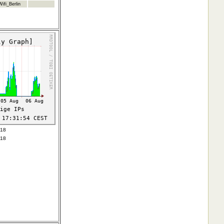
ifi_Berlin
618
618