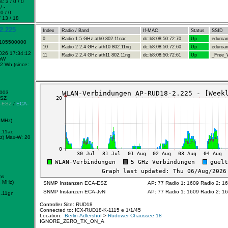
: 3 / 0 / 0
/ -
0 / 0
 13 / 18
2.225
Index
Radio / Band
If-MAC
Status
SSID
0
Radio 1 5 GHz ath0 802.11nac
dc:b8:08:50:72:70
Up
eduroa
1105500000
10
Radio 2 2.4 GHz ath10 802.11ng
dc:b8:08:50:72:60
Up
eduroa
2026 17:34:12
11
Radio 2 2.4 GHz ath11 802.11ng
dc:b8:08:50:72:61
Up
_Free_W
mW
2 Wh (since:
0003
ESZ
-ESZ
/
ECA-
 MHz)
.11ac
z)
Max-W: 20
ms
2 MHz)
SNMP Instanzen ECA-ESZ
AP: 77 Radio 1: 1609 Radio 2: 1
SNMP Instanzen ECA-JvN
AP: 77 Radio 1: 1609 Radio 2: 1
.11gn
Controller Site: RUD18
Connected to: ICX-RUD18-K-1115 e 1/1/45
Location:
Berlin-Adlershof
>
Rudower Chaussee 18
IGNORE_ZERO_TX_ON_A