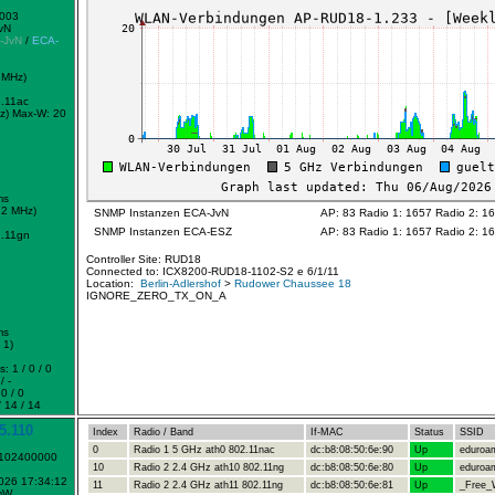
0003
vN
-JvN
/
ECA-
 MHz)
.11ac
z)
Max-W: 20
ms
72 MHz)
SNMP Instanzen ECA-JvN
AP: 83 Radio 1: 1657 Radio 2: 1
SNMP Instanzen ECA-ESZ
AP: 83 Radio 1: 1657 Radio 2: 1
.11gn
Controller Site: RUD18
Connected to: ICX8200-RUD18-1102-S2 e 6/1/11
Location:
Berlin-Adlershof
>
Rudower Chaussee 18
IGNORE_ZERO_TX_ON_A
ms
 1)
: 1 / 0 / 0
/ -
0 / 0
 14 / 14
5.110
Index
Radio / Band
If-MAC
Status
SSID
0
Radio 1 5 GHz ath0 802.11nac
dc:b8:08:50:6e:90
Up
eduroa
1102400000
10
Radio 2 2.4 GHz ath10 802.11ng
dc:b8:08:50:6e:80
Up
eduroa
h
2026 17:34:12
11
Radio 2 2.4 GHz ath11 802.11ng
dc:b8:08:50:6e:81
Up
_Free_W
mW