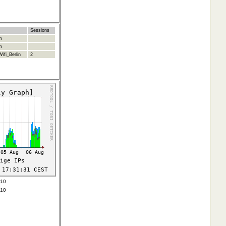
Sessions
m
m
ifi_Berlin
2
610
610