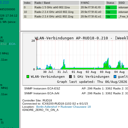
0.210
Index
Radio / Band
If-MAC
Status
SSID
0
Radio 1 5 GHz ath0 802.11na
20:9e:f7:5f:41:f0
Up
eduroa
1485200000
10
Radio 2 2.4 GHz ath10 802.11ng
20:9e:f7:5f:41:e0
Up
eduroa
2026 17:34:12
11
Radio 2 2.4 GHz ath11 802.11ng
20:9e:f7:5f:41:e1
Up
_Free_W
mW
1 Wh (since:
1R
ESZ
-ESZ
/
ECA-
0 MHz)
.11ax
ms
2 MHz)
SNMP Instanzen ECA-ESZ
AP: 296 Radio 1: 3362 Radio 2: 3
SNMP Instanzen ECA-JvN
AP: 296 Radio 1: 3362 Radio 2: 3
.11ax
Controller Site: RUD18
Connected to: ICX8200-RUD18-1102-S2 e 6/1/15
Location:
Berlin-Adlershof
>
Rudower Chaussee 18
IGNORE_ZERO_TX_ON_A
ms
 3)