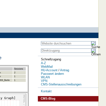
e
Schnellzugang
A-Z
WebMail
Sessions
HU-Account
/
Antrag
m
2
Passwort ändern
m
1
WLAN
VPN
ifi_Berlin
1
CMS-Stellenausschreibungen
Kontakt
CMS-Blog