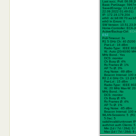
Last succ. Poll: 06.08.
Basic PwrUsage: 5967
SavedEnergy: 13.412,2
22.09.2022 01:49:01)
IP: 172.19.179.204
eth0: dc:b8:08:70:aa:b
eth0 In Errors: 0
SW Version: 10.51.23.
Home-Controller: ECA-J
Active/Backup-Ctrl:
ECA
ESZ
Poll-Timeout: 3s
R1 5 GHz Ch: 40 (5200
Pwr-Lvl : 16 dBm
Radio-Type: IEEE 802
W.:
Auto (20/40/80 MH
MHz Bond.:
Yes
DCS: monitor
Ch Busy Ø: 4%
Rx Frames Ø: 1%
AP Tx Ø: 3%
Avg Noise: -89 dBm
Beacon Interval: 100 
R2 2.4 GHz Ch: 13 (24
Pwr-Lvl : 15 dBm
Radio-Type: IEEE 802
W.:
20 MHz
Max-W: 20
MHz Bond.:
No
DCS: monitor
Ch Busy Ø: 6%
Rx Frames Ø: 4%
AP Tx Ø: 1%
Avg Noise: -85 dBm
Beacon Interval: 100 
WLAN-Sessions: 5 (R1:
5.0ac: 5
valid/invalid/unknown IPs
auth/not auth Clients: 5 
Min (1d / 7d / 28d): 0 / 
Max (1d / 7d / 28d): 9 /