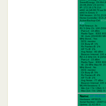
SavedEnergy: 29.684,8
24.08.2022 23:14:01)
IP: 172.19.179.214
eth0: dc:b8:08:70:aa:3
eth0 In Errors: 0
SW Version: 10.51.23.
Home-Controller: ECA-J
Active/Backup-Ctrl:
ECA
ESZ
Poll-Timeout: 3s
R1 5 GHz Ch: 100 (550
Pwr-Lvl : 16 dBm
Radio-Type: IEEE 802
W.:
Auto (20/40/80 MH
MHz Bond.:
Yes
DCS: monitor
Ch Busy Ø: 1%
Rx Frames Ø: 1%
AP Tx Ø: 1%
Avg Noise: -90 dBm
Beacon Interval: 100 
R2 2.4 GHz Ch: 9 (245
Pwr-Lvl : 15 dBm
Radio-Type: IEEE 802
W.:
20 MHz
Max-W: 20
MHz Bond.:
No
DCS: monitor
Ch Busy Ø: 5%
Rx Frames Ø: 4%
AP Tx Ø: 1%
Avg Noise: -77 dBm
Beacon Interval: 100 
WLAN-Sessions: 0
Min (1d / 7d / 28d): 0 / 
Max (1d / 7d / 28d): 9 /
Name:
AP-RUD18-
Hardware: AP3915i
Serial Number: 1940Y-
Uptime: 11:42:49 h