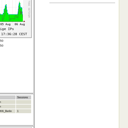
650
650
Sessions
m
m
ifi_Berlin
1