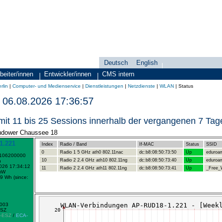
Deutsch
English
Sprachauswahl
search-menu
beiter/innen
Entwickler/innen
CMS intern
rlin
|
Computer- und Medienservice
|
Dienstleistungen
|
Netzdienste
|
WLAN
|
Status
06.08.2026 17:36:57
mit 11 bis 25 Sessions innerhalb der vergangenen 7 Tag
Rudower Chaussee 18
1.221
Index
Radio / Band
If-MAC
Status
SSID
0
Radio 1 5 GHz ath0 802.11nac
dc:b8:08:50:73:50
Up
eduroa
1106200000
10
Radio 2 2.4 GHz ath10 802.11ng
dc:b8:08:50:73:40
Up
eduroa
h
2026 17:34:12
11
Radio 2 2.4 GHz ath11 802.11ng
dc:b8:08:50:73:41
Up
_Free_W
mW
9 Wh (since:
0003
ESZ
-ESZ
/
ECA-