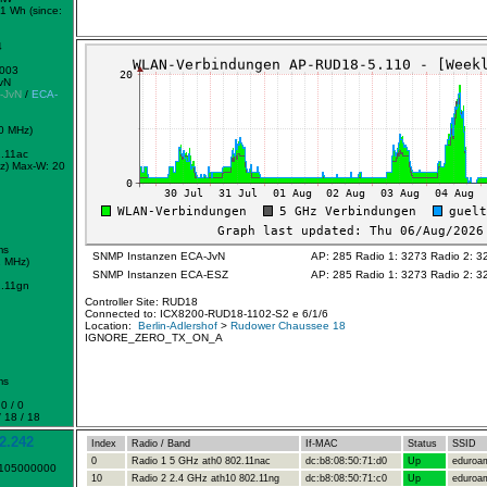
1 Wh (since:
4
0003
vN
-JvN
/
ECA-
0 MHz)
.11ac
z)
Max-W: 20
ms
SNMP Instanzen ECA-JvN
AP: 285 Radio 1: 3273 Radio 2: 3
2 MHz)
SNMP Instanzen ECA-ESZ
AP: 285 Radio 1: 3273 Radio 2: 3
.11gn
Controller Site: RUD18
Connected to: ICX8200-RUD18-1102-S2 e 6/1/6
Location:
Berlin-Adlershof
>
Rudower Chaussee 18
IGNORE_ZERO_TX_ON_A
ms
0 / 0
 18 / 18
2.242
Index
Radio / Band
If-MAC
Status
SSID
0
Radio 1 5 GHz ath0 802.11nac
dc:b8:08:50:71:d0
Up
eduroa
1105000000
10
Radio 2 2.4 GHz ath10 802.11ng
dc:b8:08:50:71:c0
Up
eduroa