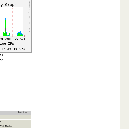
658
658
Sessions
m
m
ifi_Berlin