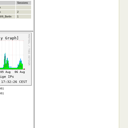
Sessions
m
m
2
ifi_Berlin
1
361
361