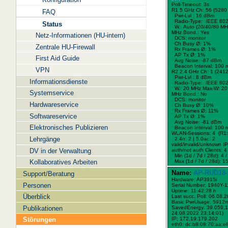
Poll-Timeout: 3s
R1 5 GHz Ch: 56 (5280
FAQ
Pwr-Lvl : 16 dBm
Radio-Type: IEEE 802
Status
W.:
Auto (20/40/80 MH
MHz Bond.:
Yes
Netz-Informationen (HU-intern)
DCS: monitor
Ch Busy Ø: 1%
Zentrale HU-Firewall
Rx Frames Ø: 1%
AP Tx Ø: 1%
First Aid Guide
Avg Noise: -87 dBm
Beacon Interval: 100 
VPN
R2 2.4 GHz Ch: 1 (241
Pwr-Lvl : 8 dBm
Informationsdienste
Radio-Type: IEEE 802
W.:
20 MHz
Max-W: 20
Systemservice
MHz Bond.:
No
DCS: monitor
Hardwareservice
Ch Busy Ø: 10%
Rx Frames Ø: 11%
Softwareservice
AP Tx Ø: 1%
Avg Noise: -81 dBm
Elektronisches Publizieren
Beacon Interval: 100 
WLAN-Sessions: 4 (R1: 
Lehrgänge
2.4n: 2 | 5.0ac: 2
valid/invalid/unknown IPs
DV in der Verwaltung
auth/not auth Clients: 4 
Min (1d / 7d / 28d): 4 / 
Kollaboratives Arbeiten
Max (1d / 7d / 28d): 15
Name:
AP-RUD18-
Support/Beratung
Hardware: AP3915i
Personen
Serial Number: 1940Y-
Uptime: 11:42:28 h
Überblick
Last succ. Poll: 06.08.
Basic PwrUsage: 5912
Publikationen
SavedEnergy: 39.059,1
24.08.2022 23:14:01)
Störungen
IP: 172.19.179.202
eth0: dc:b8:08:70:aa:e