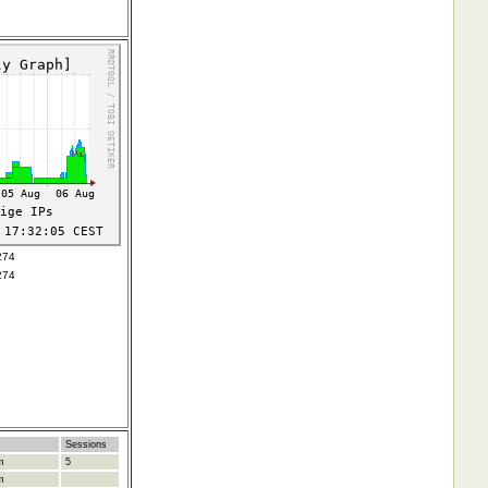
274
274
Sessions
m
5
m