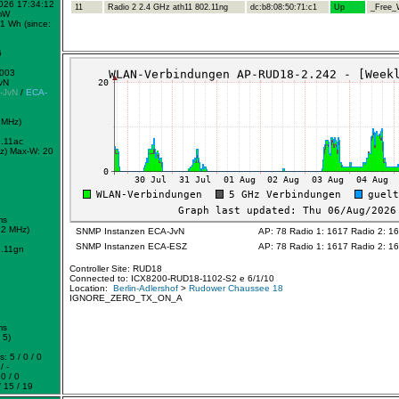
2026 17:34:12
11
Radio 2 2.4 GHz ath11 802.11ng
dc:b8:08:50:71:c1
Up
_Free_W
mW
1 Wh (since:
6
0003
vN
-JvN
/
ECA-
 MHz)
.11ac
z)
Max-W: 20
ms
72 MHz)
SNMP Instanzen ECA-JvN
AP: 78 Radio 1: 1617 Radio 2: 1
SNMP Instanzen ECA-ESZ
AP: 78 Radio 1: 1617 Radio 2: 1
.11gn
Controller Site: RUD18
Connected to: ICX8200-RUD18-1102-S2 e 6/1/10
Location:
Berlin-Adlershof
>
Rudower Chaussee 18
IGNORE_ZERO_TX_ON_A
ms
 5)
: 5 / 0 / 0
/ -
0 / 0
 15 / 19