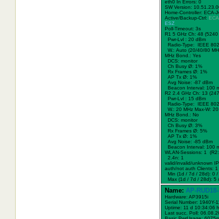
eth0 In Errors: 0
SW Version: 10.51.23.
Home-Controller: ECA-J
Active/Backup-Ctrl:
ECA
ESZ
Poll-Timeout: 3s
R1 5 GHz Ch: 48 (5240
Pwr-Lvl : 20 dBm
Radio-Type: IEEE 802
W.:
Auto (20/40/80 MH
MHz Bond.:
Yes
DCS: monitor
Ch Busy Ø: 1%
Rx Frames Ø: 1%
AP Tx Ø: 1%
Avg Noise: -87 dBm
Beacon Interval: 100 
R2 2.4 GHz Ch: 13 (24
Pwr-Lvl : 15 dBm
Radio-Type: IEEE 802
W.:
20 MHz
Max-W: 20
MHz Bond.:
No
DCS: monitor
Ch Busy Ø: 3%
Rx Frames Ø: 5%
AP Tx Ø: 1%
Avg Noise: -85 dBm
Beacon Interval: 100 
WLAN-Sessions: 1 (R2:
2.4n: 1
valid/invalid/unknown IPs
auth/not auth Clients: 1 
Min (1d / 7d / 28d): 0 / 
Max (1d / 7d / 28d): 5 /
Name:
AP-RUD18-
Hardware: AP3915i
Serial Number: 1940Y-
Uptime: 11 d 10:34:06 
Last succ. Poll: 06.08.
Basic PwrUsage: 6075