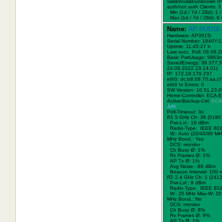
valid/invalid/unknown IPs
auth/not auth Clients: 3 
Min (1d / 7d / 28d): 1 / 
Max (1d / 7d / 28d): 9 /
Name:
AP-RUD18-
Hardware: AP3915i
Serial Number: 1940Y-
Uptime: 11:45:27 h
Last succ. Poll: 06.08.
Basic PwrUsage: 5863
SavedEnergy: 39.377,5
24.08.2022 23:14:01)
IP: 172.19.179.237
eth0: dc:b8:08:70:aa:cf
eth0 In Errors: 0
SW Version: 10.51.23.
Home-Controller: ECA-
Active/Backup-Ctrl:
ECA
JvN
Poll-Timeout: 3s
R1 5 GHz Ch: 36 (5180
Pwr-Lvl : 16 dBm
Radio-Type: IEEE 802
W.:
Auto (20/40/80 MH
MHz Bond.:
Yes
DCS: monitor
Ch Busy Ø: 1%
Rx Frames Ø: 1%
AP Tx Ø: 1%
Avg Noise: -86 dBm
Beacon Interval: 100 
R2 2.4 GHz Ch: 1 (241
Pwr-Lvl : 8 dBm
Radio-Type: IEEE 802
W.:
20 MHz
Max-W: 20
MHz Bond.:
No
DCS: monitor
Ch Busy Ø: 8%
Rx Frames Ø: 9%
AP Tx Ø: 1%