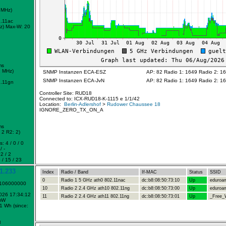
 MHz)
.11ac
z)
Max-W: 20
ms
2 MHz)
SNMP Instanzen ECA-ESZ
AP: 82 Radio 1: 1649 Radio 2: 1
SNMP Instanzen ECA-JvN
AP: 82 Radio 1: 1649 Radio 2: 1
.11gn
Controller Site: RUD18
Connected to: ICX-RUD18-K-1115 e 1/1/42
Location:
Berlin-Adlershof
>
Rudower Chaussee 18
IGNORE_ZERO_TX_ON_A
ms
2 R2: 2)
: 4 / 0 / 0
/ -
2 / 2
 / 15 / 23
1.233
Index
Radio / Band
If-MAC
Status
SSID
0
Radio 1 5 GHz ath0 802.11nac
dc:b8:08:50:73:10
Up
eduroa
1106000000
10
Radio 2 2.4 GHz ath10 802.11ng
dc:b8:08:50:73:00
Up
eduroa
2026 17:34:12
11
Radio 2 2.4 GHz ath11 802.11ng
dc:b8:08:50:73:01
Up
_Free_W
mW
1 Wh (since:
8