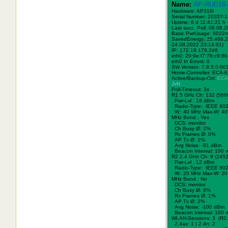
Name:
AP-RUD18-
Hardware: AP310i
Serial Number: 2035Y-
Uptime: 6 d 11:41:21 h
Last succ. Poll: 06.08.
Basic PwrUsage: 6022
SavedEnergy: 25.468,2
24.08.2022 23:14:01)
IP: 172.19.179.246
eth0: 20:9e:f7:76:c9:8b
eth0 In Errors: 0
SW Version: 7.8.5.0-00
Home-Controller: ECA-
Active/Backup-Ctrl:
ECA
JvN
Poll-Timeout: 3s
R1 5 GHz Ch: 132 (566
Pwr-Lvl : 18 dBm
Radio-Type: IEEE 802
W.:
40 MHz
Max-W: 40
MHz Bond.:
Yes
DCS: monitor
Ch Busy Ø: 2%
Rx Frames Ø: 0%
AP Tx Ø: 1%
Avg Noise: -91 dBm
Beacon Interval: 100 
R2 2.4 GHz Ch: 9 (245
Pwr-Lvl : 12 dBm
Radio-Type: IEEE 802
W.:
20 MHz
Max-W: 20
MHz Bond.:
No
DCS: monitor
Ch Busy Ø: 6%
Rx Frames Ø: 1%
AP Tx Ø: 2%
Avg Noise: -100 dBm
Beacon Interval: 100 
WLAN-Sessions: 3 (R2:
2.4ax: 1 | 2.4n: 2