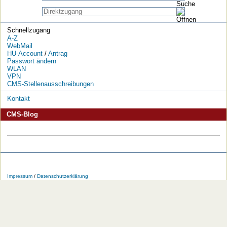
Schnellzugang
A-Z
WebMail
HU-Account
/
Antrag
Passwort ändern
WLAN
VPN
CMS-Stellenausschreibungen
Kontakt
CMS-Blog
Die
Die
Die
Die
Die
Die
HU
HU
HU
HU
RSS-
HU
Impressum
/
Datenschutzerklärung
bei
bei
bei
bei
Feeds
im
Facebook
Twitter
YouTube
iTunes
der
WWW
HU