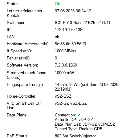
Status:
OK
Letzter erfolgreicher
07.08.2026 06:24:12
Kontakt:
Switchport:
ICX-Ph13-Haus22-K25 e 1/1/11
IP:
172.19.170.138
LAN:
ok
Hardware-Adresse eth0:
5c:83:6c:39:56:f0
If Speed eth0:
1000 MBit/s
Fehler (eth0):
0
Software Version:
7.2.0.0.1360
Stromverbrauch (ohne
10000 mW
Clients):
Eingesparte Energie:
14.575,73 Wh (seit dem 20.02.2026
21:19:01)
Home-Controller:
vSZ-ESZ
Virt. Smart Cell Ctrl.
vSZ-GZ vSZ-ESZ
List:
Data Plane:
Connection:
✔
Aktuelle DP: vDP-GZ
Data Plan List: vDP-GZ vDP-ESZ
Tunnel Type: Ruckus-GRE
PoE Status:
802.3at Switch/Injector