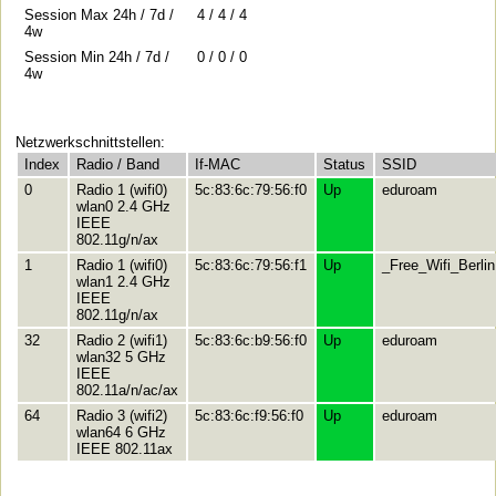
Session Max 24h / 7d /
4 / 4 / 4
4w
Session Min 24h / 7d /
0 / 0 / 0
4w
Netzwerkschnittstellen:
Index
Radio / Band
If-MAC
Status
SSID
0
Radio 1 (wifi0)
5c:83:6c:79:56:f0
Up
eduroam
wlan0 2.4 GHz
IEEE
802.11g/n/ax
1
Radio 1 (wifi0)
5c:83:6c:79:56:f1
Up
_Free_Wifi_Berlin
wlan1 2.4 GHz
IEEE
802.11g/n/ax
32
Radio 2 (wifi1)
5c:83:6c:b9:56:f0
Up
eduroam
wlan32 5 GHz
IEEE
802.11a/n/ac/ax
64
Radio 3 (wifi2)
5c:83:6c:f9:56:f0
Up
eduroam
wlan64 6 GHz
IEEE 802.11ax