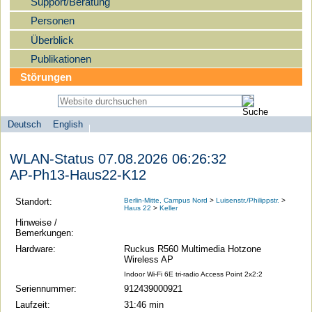
Support/Beratung
Personen
Überblick
Publikationen
Störungen
Deutsch
English
Sprachauswahl
search-menu
Humboldt-
WLAN-Status 07.08.2026 06:26:32
Universität
AP-Ph13-Haus22-K12
zu
Berlin
Standort:
Berlin-Mitte, Campus Nord
>
Luisenstr./Philippstr.
>
Haus 22
>
Keller
-
Hinweise /
Computer-
Bemerkungen:
und
Hardware:
Ruckus R560 Multimedia Hotzone
Wireless AP
Medienservice
Indoor Wi-Fi 6E tri-radio Access Point 2x2:2
Seriennummer:
912439000921
Laufzeit:
31:46 min