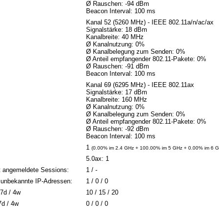
Ø Rauschen: -94 dBm
Beacon Interval: 100 ms
Kanal 52 (5260 MHz) - IEEE 802.11a/n/ac/ax
Signalstärke: 18 dBm
Kanalbreite: 40 MHz
Ø Kanalnutzung: 0%
Ø Kanalbelegung zum Senden: 0%
Ø Anteil empfangender 802.11-Pakete: 0%
Ø Rauschen: -91 dBm
Beacon Interval: 100 ms
Kanal 69 (6295 MHz) - IEEE 802.11ax
Signalstärke: 17 dBm
Kanalbreite: 160 MHz
Ø Kanalnutzung: 0%
Ø Kanalbelegung zum Senden: 0%
Ø Anteil empfangender 802.11-Pakete: 0%
Ø Rauschen: -92 dBm
Beacon Interval: 100 ms
1
(0.00% im 2.4 GHz + 100.00% im 5 GHz + 0.00% im 6 G
5.0ax: 1
t angemeldete Sessions:
1 / -
 / unbekannte IP-Adressen:
1 / 0 / 0
7d / 4w
10 / 15 / 20
7d / 4w
0 / 0 / 0