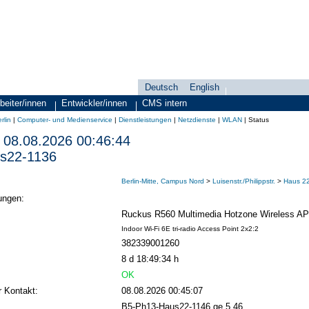
Deutsch
English
Sprachauswahl
search-menu
beiter/innen
Entwickler/innen
CMS intern
rlin
|
Computer- und Medienservice
|
Dienstleistungen
|
Netzdienste
|
WLAN
|
Status
08.08.2026 00:46:44
s22-1136
Berlin-Mitte, Campus Nord
>
Luisenstr./Philippstr.
>
Haus 2
ungen:
Ruckus R560 Multimedia Hotzone Wireless AP
Indoor Wi-Fi 6E tri-radio Access Point 2x2:2
382339001260
8 d 18:49:34 h
OK
r Kontakt:
08.08.2026 00:45:07
B5-Ph13-Haus22-1146 ge.5.46