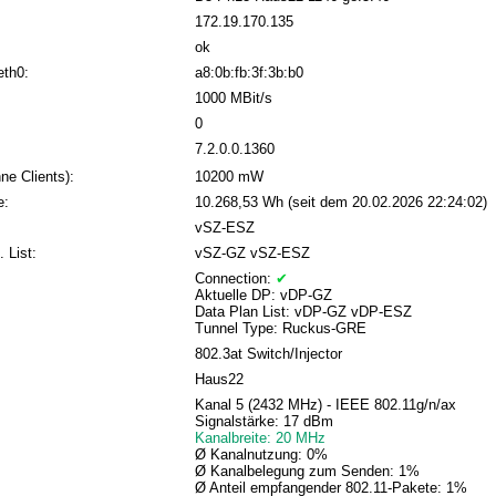
172.19.170.135
ok
eth0:
a8:0b:fb:3f:3b:b0
1000 MBit/s
0
7.2.0.0.1360
ne Clients):
10200 mW
e:
10.268,53 Wh (seit dem 20.02.2026 22:24:02)
vSZ-ESZ
. List:
vSZ-GZ vSZ-ESZ
Connection:
✔
Aktuelle DP: vDP-GZ
Data Plan List: vDP-GZ vDP-ESZ
Tunnel Type: Ruckus-GRE
802.3at Switch/Injector
Haus22
Kanal 5 (2432 MHz) - IEEE 802.11g/n/ax
Signalstärke: 17 dBm
Kanalbreite: 20 MHz
Ø Kanalnutzung: 0%
Ø Kanalbelegung zum Senden: 1%
Ø Anteil empfangender 802.11-Pakete: 1%