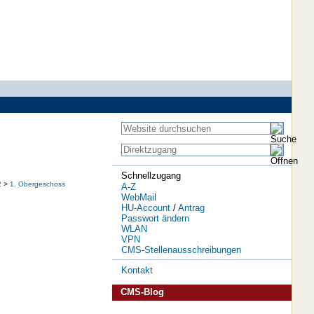
Schnellzugang
2
>
1. Obergeschoss
A-Z
WebMail
HU-Account
/
Antrag
Passwort ändern
WLAN
VPN
CMS-Stellenausschreibungen
Kontakt
CMS-Blog