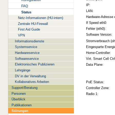
IP:
FAQ
LAN:
Status
Hardware-Adresse 
Netz-Informationen (HU-intern)
If Speed eth0:
Zentrale HU-Firewall
Fehler (eth0):
First Aid Guide
Software Version:
VPN
Stromverbrauch (oh
Informationsdienste
Systemservice
Eingesparte Energi
Hardwareservice
Home-Controller:
Softwareservice
Virt. Smart Cell Ctrl
Elektronisches Publizieren
Data Plane:
Lehrgänge
DV in der Verwaltung
Kollaboratives Arbeiten
PoE Status:
Support/Beratung
Controller Zone:
Personen
Radio 1:
Überblick
Publikationen
Störungen