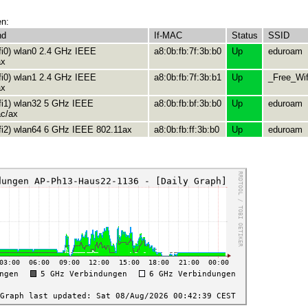
en:
nd
If-MAC
Status
SSID
ifi0) wlan0 2.4 GHz IEEE
a8:0b:fb:7f:3b:b0
Up
eduroam
ax
ifi0) wlan1 2.4 GHz IEEE
a8:0b:fb:7f:3b:b1
Up
_Free_Wif
ax
ifi1) wlan32 5 GHz IEEE
a8:0b:fb:bf:3b:b0
Up
eduroam
ac/ax
ifi2) wlan64 6 GHz IEEE 802.11ax
a8:0b:fb:ff:3b:b0
Up
eduroam