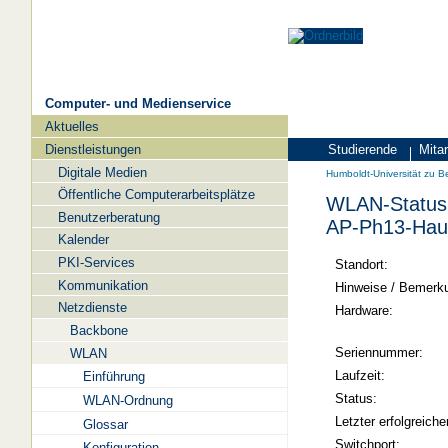
Computer- und Medienservice
Aktuelles
Navigation
Dienstleistungen
Studierende
Mitar
Zielgruppen
Humboldt-
Digitale Medien
Humboldt-Universität zu Be
Universität
Öffentliche Computerarbeitsplätze
WLAN-Status 
zu
Benutzerberatung
AP-Ph13-Hau
Berlin
Kalender
PKI-Services
-
Standort:
Kommunikation
Computer-
Hinweise / Bemerk
Netzdienste
und
Hardware:
Backbone
Medienservice
Seriennummer:
WLAN
Laufzeit:
Einführung
Status:
WLAN-Ordnung
Letzter erfolgreiche
Glossar
Switchport:
Konfiguration