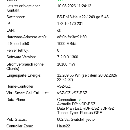
Letzter erfolgreicher
10.08.2026 11:24:12
Kontakt:
Switchport:
B5-Ph13-Haus22-1249 ge.5.45
IP:
172.19.170.231
LAN:
ok
Hardware-Adresse eth0:
a8:0b:fb:3e:91:50
If Speed eth0:
1000 MBit/s
Fehler (eth0):
0
Software Version:
7.2.0.0.1360
Stromverbrauch (ohne
10100 mW
Clients):
Eingesparte Energie:
12.269,66 Wh (seit dem 20.02.2026
22:24:02)
Home-Controller:
vSZ-GZ
Virt. Smart Cell Ctrl. List:
vSZ-GZ vSZ-ESZ
Data Plane:
Connection:
✔
Aktuelle DP: vDP-ESZ
Data Plan List: vDP-ESZ vDP-GZ
Tunnel Type: Ruckus-GRE
PoE Status:
802.3at Switch/Injector
Controller Zone:
Haus22