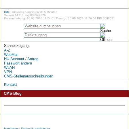
Hilfe
- Aktualisierungsintervall: 5 Minuten
Version 14.2.3, syj, 03.06.2026
Datenerhebung: 10.08.2026 11:24:01 Erzeugt: 10.08.2026 11:26:54 PID 3096631
Schnellzugang
A-Z
WebMail
HU-Account
/
Antrag
Passwort ändern
WLAN
VPN
CMS-Stellenausschreibungen
Kontakt
CMS-Blog
Die
Die
Die
Die
Die
Die
HU
HU
HU
HU
RSS-
HU
Impressum
/
Datenschutzerklärung