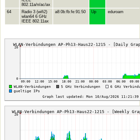
802.11a/n/ac/ax
64
Radio 3 (wifi2)
a8:0b:fb:fe:91:50
Up
eduroam
wlan64 6 GHz
IEEE 802.11ax