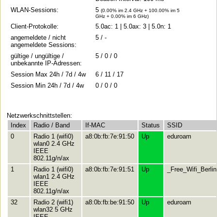
WLAN-Sessions:
5
(0.00% im 2.4 GHz + 100.00% im 5
GHz + 0.00% im 6 GHz)
Client-Protokolle:
5.0ac: 1 | 5.0ax: 3 | 5.0n: 1
angemeldete / nicht
5 / -
angemeldete Sessions:
gültige / ungültige /
5 / 0 / 0
unbekannte IP-Adressen:
Session Max 24h / 7d / 4w
6 / 11 / 17
Session Min 24h / 7d / 4w
0 / 0 / 0
Netzwerkschnittstellen:
Index
Radio / Band
If-MAC
Status
SSID
0
Radio 1 (wifi0)
a8:0b:fb:7e:91:50
Up
eduroam
wlan0 2.4 GHz
IEEE
802.11g/n/ax
1
Radio 1 (wifi0)
a8:0b:fb:7e:91:51
Up
_Free_Wifi_Berlin
wlan1 2.4 GHz
IEEE
802.11g/n/ax
32
Radio 2 (wifi1)
a8:0b:fb:be:91:50
Up
eduroam
wlan32 5 GHz
IEEE