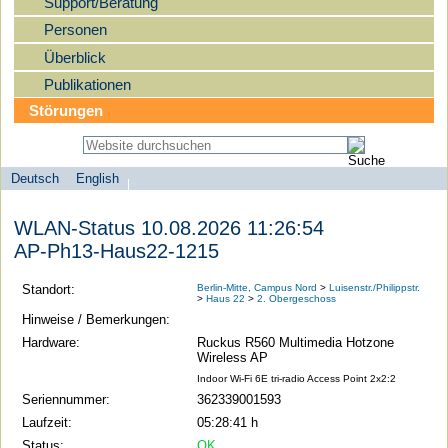
Support/Beratung
Personen
Überblick
Publikationen
Störungen
Deutsch
English
Sprachauswahl
search-menu
Humboldt-
WLAN-Status 10.08.2026 11:26:54
Universität
AP-Ph13-Haus22-1215
zu
Berlin
Standort:
Berlin-Mitte, Campus Nord
>
Luisenstr./Philippstr.
>
Haus 22
>
2. Obergeschoss
-
Hinweise / Bemerkungen:
Computer-
Hardware:
Ruckus R560 Multimedia Hotzone
und
Wireless AP
Medienservice
Indoor Wi-Fi 6E tri-radio Access Point 2x2:2
Seriennummer:
362339001593
Laufzeit:
05:28:41 h
Status:
OK