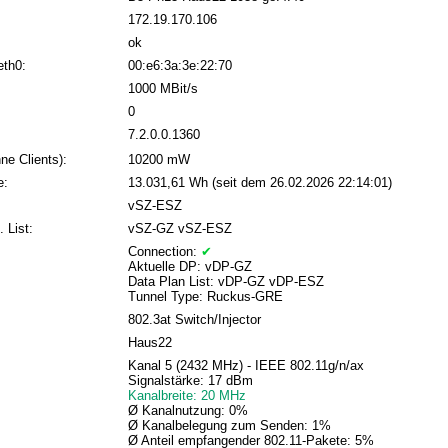
172.19.170.106
ok
eth0:
00:e6:3a:3e:22:70
1000 MBit/s
0
7.2.0.0.1360
ne Clients):
10200 mW
e:
13.031,61 Wh (seit dem 26.02.2026 22:14:01)
vSZ-ESZ
. List:
vSZ-GZ vSZ-ESZ
Connection:
✔
Aktuelle DP: vDP-GZ
Data Plan List: vDP-GZ vDP-ESZ
Tunnel Type: Ruckus-GRE
802.3at Switch/Injector
Haus22
Kanal 5 (2432 MHz) - IEEE 802.11g/n/ax
Signalstärke: 17 dBm
Kanalbreite: 20 MHz
Ø Kanalnutzung: 0%
Ø Kanalbelegung zum Senden: 1%
Ø Anteil empfangender 802.11-Pakete: 5%