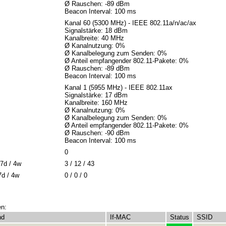
Ø Rauschen: -89 dBm
Beacon Interval: 100 ms
Kanal 60 (5300 MHz) - IEEE 802.11a/n/ac/ax
Signalstärke: 18 dBm
Kanalbreite: 40 MHz
Ø Kanalnutzung: 0%
Ø Kanalbelegung zum Senden: 0%
Ø Anteil empfangender 802.11-Pakete: 0%
Ø Rauschen: -89 dBm
Beacon Interval: 100 ms
Kanal 1 (5955 MHz) - IEEE 802.11ax
Signalstärke: 17 dBm
Kanalbreite: 160 MHz
Ø Kanalnutzung: 0%
Ø Kanalbelegung zum Senden: 0%
Ø Anteil empfangender 802.11-Pakete: 0%
Ø Rauschen: -90 dBm
Beacon Interval: 100 ms
0
7d / 4w
3 / 12 / 43
7d / 4w
0 / 0 / 0
en:
nd
If-MAC
Status
SSID