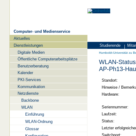
Computer- und Medienservice
Aktuelles
Navigation
Dienstleistungen
Studierende
Mitar
Zielgruppen
Humboldt-
Digitale Medien
Humboldt-Universität zu Be
Universität
Öffentliche Computerarbeitsplätze
WLAN-Status 
zu
Benutzerberatung
AP-Ph13-Hau
Berlin
Kalender
PKI-Services
-
Standort:
Kommunikation
Computer-
Hinweise / Bemerk
Netzdienste
und
Hardware:
Backbone
Medienservice
Seriennummer:
WLAN
Laufzeit:
Einführung
Status:
WLAN-Ordnung
Letzter erfolgreiche
Glossar
Switchport:
Konfiguration