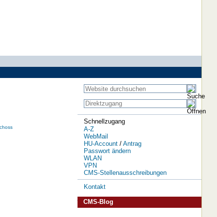
Schnellzugang
choss
A-Z
WebMail
HU-Account
/
Antrag
Passwort ändern
WLAN
VPN
CMS-Stellenausschreibungen
Kontakt
CMS-Blog