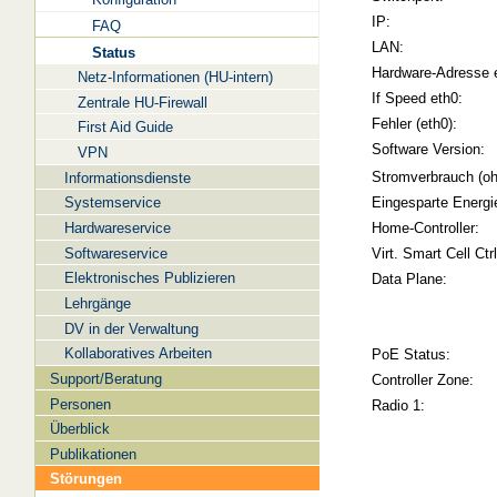
IP:
FAQ
LAN:
Status
Hardware-Adresse 
Netz-Informationen (HU-intern)
If Speed eth0:
Zentrale HU-Firewall
Fehler (eth0):
First Aid Guide
Software Version:
VPN
Stromverbrauch (oh
Informationsdienste
Systemservice
Eingesparte Energi
Hardwareservice
Home-Controller:
Softwareservice
Virt. Smart Cell Ctrl
Elektronisches Publizieren
Data Plane:
Lehrgänge
DV in der Verwaltung
Kollaboratives Arbeiten
PoE Status:
Support/Beratung
Controller Zone:
Personen
Radio 1:
Überblick
Publikationen
Störungen