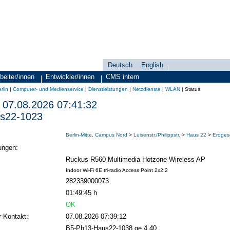
Deutsch
English
Sprachauswahl
search-menu
beiter/innen
Entwickler/innen
CMS intern
rlin
|
Computer- und Medienservice
|
Dienstleistungen
|
Netzdienste
|
WLAN
|
Status
07.08.2026 07:41:32
s22-1023
Berlin-Mitte, Campus Nord
>
Luisenstr./Philippstr.
>
Haus 22
>
Erdges
ungen:
Ruckus R560 Multimedia Hotzone Wireless AP
Indoor Wi-Fi 6E tri-radio Access Point 2x2:2
282339000073
01:49:45 h
OK
r Kontakt:
07.08.2026 07:39:12
B5-Ph13-Haus22-1038 ge.4.40