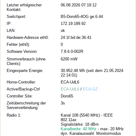
Letzter erfolgreicher
06.08.2026 07:19:12
Kontakt:
Switchport:
B5-Doro65-4OG ge.6.44
IP:
172.19.189.92
LAN:
ok
Hardware-Adresse eth0:
24:1f:bd:de:36:41
Fehler (eth0):
0
Software Version:
7.8.6.0-002R
Stromverbrauch (ohne
6200 mW
Clients):
Eingesparte Energie:
30.952,48 Wh (seit dem 21.05.2024
22:14:01)
Home-Controller:
ECA-UdL6
Active/Backup-Ctrl
ECA-UdL6
/
ECA-GZ
Controller Site:
Doro65
Zeitüberschreitung der
3s
Serververbindung:
Radio 1:
Kanal 108 (5540 MHz) - IEEE
802.11ax
Signalstärke: 18 dBm
Kanalbreite: 40 MHz
- max: 20 MHz
dyn. Kanalauswahl: Monitormodus