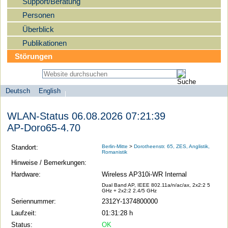
Support/Beratung
Personen
Überblick
Publikationen
Störungen
Deutsch
English
Sprachauswahl
search-menu
Humboldt-
WLAN-Status 06.08.2026 07:21:39
Universität
AP-Doro65-4.70
zu
Berlin
Standort:
Berlin-Mitte
>
Dorotheenstr. 65, ZES, Anglistik,
Romanistik
-
Hinweise / Bemerkungen:
Computer-
Hardware:
Wireless AP310i-WR Internal
und
Dual Band AP, IEEE 802.11a/n/ac/ax, 2x2:2 5
GHz + 2x2:2 2.4/5 GHz
Medienservice
Seriennummer:
2312Y-1374800000
Laufzeit:
01:31:28 h
Status:
OK