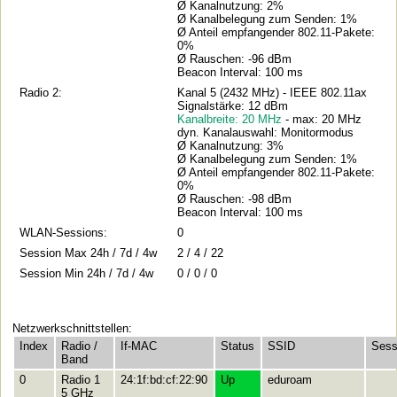
Ø Kanalnutzung: 2%
Ø Kanalbelegung zum Senden: 1%
Ø Anteil empfangender 802.11-Pakete:
0%
Ø Rauschen: -96 dBm
Beacon Interval: 100 ms
Radio 2:
Kanal 5 (2432 MHz) - IEEE 802.11ax
Signalstärke: 12 dBm
Kanalbreite: 20 MHz
- max: 20 MHz
dyn. Kanalauswahl: Monitormodus
Ø Kanalnutzung: 3%
Ø Kanalbelegung zum Senden: 1%
Ø Anteil empfangender 802.11-Pakete:
0%
Ø Rauschen: -98 dBm
Beacon Interval: 100 ms
WLAN-Sessions:
0
Session Max 24h / 7d / 4w
2 / 4 / 22
Session Min 24h / 7d / 4w
0 / 0 / 0
Netzwerkschnittstellen:
Index
Radio /
If-MAC
Status
SSID
Sess
Band
0
Radio 1
24:1f:bd:cf:22:90
Up
eduroam
5 GHz