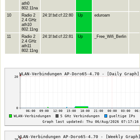
ath0
802.11na
10
Radio 2
24:1f:bd:cf:22:80
Up
eduroam
2.4 GHz
ath10
802.11ng
11
Radio 2
24:1f:bd:cf:22:81
Up
_Free_Wifi_Berlin
2.4 GHz
ath11
802.11ng