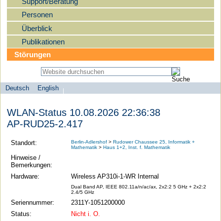
Support/Beratung
Personen
Überblick
Publikationen
Störungen
Deutsch
English
Sprachauswahl
search-menu
Humboldt-
WLAN-Status 10.08.2026 22:36:38
Universität
AP-RUD25-2.417
zu
Berlin
Standort:
Berlin-Adlershof
>
Rudower Chaussee 25, Informatik +
Mathematik
>
Haus 1+2, Inst. f. Mathematik
-
Hinweise /
Computer-
Bemerkungen:
und
Hardware:
Wireless AP310i-1-WR Internal
Medienservice
Dual Band AP, IEEE 802.11a/n/ac/ax, 2x2:2 5 GHz + 2x2:2
2.4/5 GHz
Seriennummer:
2311Y-1051200000
Status:
Nicht i. O.