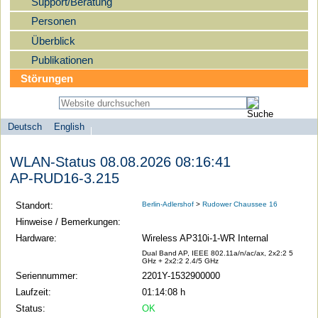
Support/Beratung
Personen
Überblick
Publikationen
Störungen
Deutsch
English
Sprachauswahl
search-menu
Humboldt-
WLAN-Status 08.08.2026 08:16:41
Universität
AP-RUD16-3.215
zu
Berlin
Standort:
Berlin-Adlershof
>
Rudower Chaussee 16
-
Hinweise / Bemerkungen:
Computer-
Hardware:
Wireless AP310i-1-WR Internal
und
Dual Band AP, IEEE 802.11a/n/ac/ax, 2x2:2 5
GHz + 2x2:2 2.4/5 GHz
Medienservice
Seriennummer:
2201Y-1532900000
Laufzeit:
01:14:08 h
Status:
OK