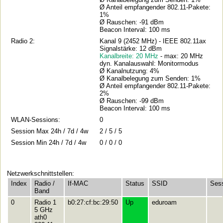
Ø Anteil empfangender 802.11-Pakete:
1%
Ø Rauschen: -91 dBm
Beacon Interval: 100 ms
Radio 2:
Kanal 9 (2452 MHz) - IEEE 802.11ax
Signalstärke: 12 dBm
Kanalbreite: 20 MHz
- max: 20 MHz
dyn. Kanalauswahl: Monitormodus
Ø Kanalnutzung: 4%
Ø Kanalbelegung zum Senden: 1%
Ø Anteil empfangender 802.11-Pakete:
2%
Ø Rauschen: -99 dBm
Beacon Interval: 100 ms
WLAN-Sessions:
0
Session Max 24h / 7d / 4w
2 / 5 / 5
Session Min 24h / 7d / 4w
0 / 0 / 0
Netzwerkschnittstellen:
Index
Radio /
If-MAC
Status
SSID
Ses
Band
0
Radio 1
b0:27:cf:bc:29:50
Up
eduroam
5 GHz
ath0