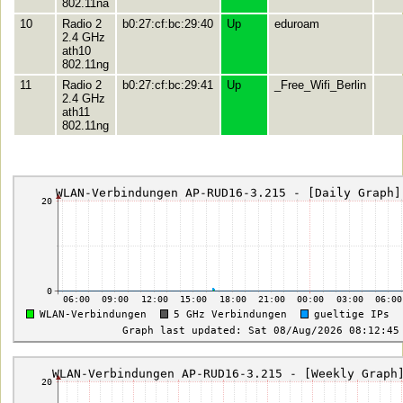
802.11na
10
Radio 2
b0:27:cf:bc:29:40
Up
eduroam
2.4 GHz
ath10
802.11ng
11
Radio 2
b0:27:cf:bc:29:41
Up
_Free_Wifi_Berlin
2.4 GHz
ath11
802.11ng