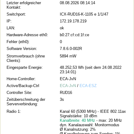
Letzter erfolgreicher
08.08.2026 08:14:14
Kontakt:
Switchport:
ICX-RUD16-K-1105 e 1/1/47
IP:
172.19.178.219
LAN:
ok
Hardware-Adresse eth0:
b0:27:cf:cd:1f:ce
Fehler (eth0):
0
Software Version:
7.8.6.0-002R
Stromverbrauch (ohne
5894 mW
Clients):
Eingesparte Energie:
48.252,53 Wh (seit dem 24.08.2022
23:14:01)
Home-Controller:
ECA-JvN
Active/Backup-Ctrl
ECA-JvN
/
ECA-ESZ
Controller Site:
RUD16
Zeitüberschreitung der
3s
Serververbindung:
Radio 1:
Kanal 60 (5300 MHz) - IEEE 802.11ax
Signalstärke: 10 dBm
Kanalbreite: 40 MHz
- max: 20 MHz
dyn. Kanalauswahl: Monitormodus
Ø Kanalnutzung: 2%
Ø Kanalbelegung zum Senden: 1%