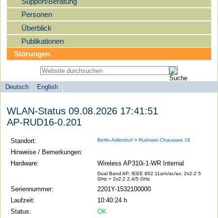
Support/Beratung
Personen
Überblick
Publikationen
Störungen
Deutsch
English
Sprachauswahl
search-menu
Humboldt-
WLAN-Status 09.08.2026 17:41:51
Universität
AP-RUD16-0.201
zu
Berlin
Standort:
Berlin-Adlershof
>
Rudower Chaussee 16
-
Hinweise / Bemerkungen:
Computer-
Hardware:
Wireless AP310i-1-WR Internal
und
Dual Band AP, IEEE 802.11a/n/ac/ax, 2x2:2 5
GHz + 2x2:2 2.4/5 GHz
Medienservice
Seriennummer:
2201Y-1532100000
Laufzeit:
10:40:24 h
Status:
OK