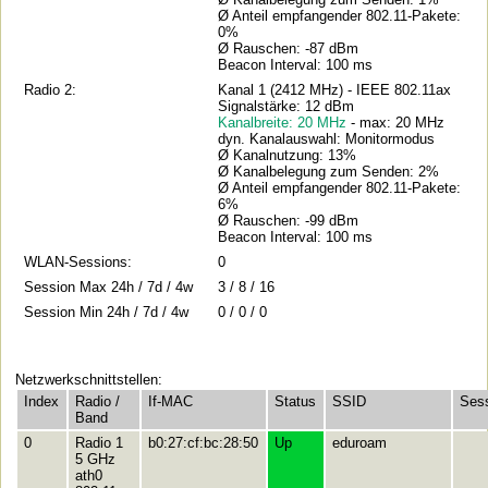
Ø Anteil empfangender 802.11-Pakete:
0%
Ø Rauschen: -87 dBm
Beacon Interval: 100 ms
Radio 2:
Kanal 1 (2412 MHz) - IEEE 802.11ax
Signalstärke: 12 dBm
Kanalbreite: 20 MHz
- max: 20 MHz
dyn. Kanalauswahl: Monitormodus
Ø Kanalnutzung: 13%
Ø Kanalbelegung zum Senden: 2%
Ø Anteil empfangender 802.11-Pakete:
6%
Ø Rauschen: -99 dBm
Beacon Interval: 100 ms
WLAN-Sessions:
0
Session Max 24h / 7d / 4w
3 / 8 / 16
Session Min 24h / 7d / 4w
0 / 0 / 0
Netzwerkschnittstellen:
Index
Radio /
If-MAC
Status
SSID
Ses
Band
0
Radio 1
b0:27:cf:bc:28:50
Up
eduroam
5 GHz
ath0