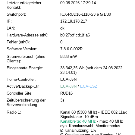
Letzter erfolgreicher
09.08.2026 17:39:14
Kontakt:
Switchport:
ICX-RUD16-1118-S3 e 5/1/30
IP:
172.19.178.217
LAN:
ok
Hardware-Adresse eth0:
b0:27:cf:cd:1f:a6
Fehler (eth0):
0
Software Version:
7.8.6.0-002R
Stromverbrauch (ohne
5838 mW
Clients):
Eingesparte Energie:
38.342,35 Wh (seit dem 24.08.2022
23:14:01)
Home-Controller:
ECA-JvN
Active/Backup-Ctrl
ECA-JvN
/
ECA-ESZ
Controller Site:
RUD16
Zeitüberschreitung der
3s
Serververbindung:
Radio 1:
Kanal 60 (5300 MHz) - IEEE 802.11ax
Signalstärke: 10 dBm
Kanalbreite: 40 MHz
- max: 40 MHz
dyn. Kanalauswahl: Monitormodus
Ø Kanalnutzung: 1%
Ø Kanalbelegung zum Senden: 1%