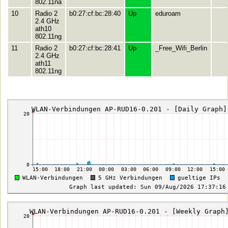
802.11na
10
Radio 2
b0:27:cf:bc:28:40
Up
eduroam
2.4 GHz
ath10
802.11ng
11
Radio 2
b0:27:cf:bc:28:41
Up
_Free_Wifi_Berlin
2.4 GHz
ath11
802.11ng