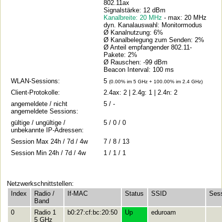
802.11ax
Signalstärke: 12 dBm
Kanalbreite: 20 MHz
- max: 20 MHz
dyn. Kanalauswahl: Monitormodus
Ø Kanalnutzung: 6%
Ø Kanalbelegung zum Senden: 2%
Ø Anteil empfangender 802.11-
Pakete: 2%
Ø Rauschen: -99 dBm
Beacon Interval: 100 ms
WLAN-Sessions:
5
(0.00% im 5 GHz + 100.00% im 2.4 GHz)
Client-Protokolle:
2.4ax: 2 | 2.4g: 1 | 2.4n: 2
angemeldete / nicht
5 / -
angemeldete Sessions:
gültige / ungültige /
5 / 0 / 0
unbekannte IP-Adressen:
Session Max 24h / 7d / 4w
7 / 8 / 13
Session Min 24h / 7d / 4w
1 / 1 / 1
Netzwerkschnittstellen:
Index
Radio /
If-MAC
Status
SSID
Ses
Band
0
Radio 1
b0:27:cf:bc:20:50
Up
eduroam
5 GHz