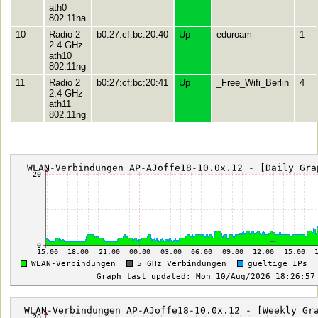
ath0
802.11na
10
Radio 2
b0:27:cf:bc:20:40
Up
eduroam
1
2.4 GHz
ath10
802.11ng
11
Radio 2
b0:27:cf:bc:20:41
Up
_Free_Wifi_Berlin
4
2.4 GHz
ath11
802.11ng