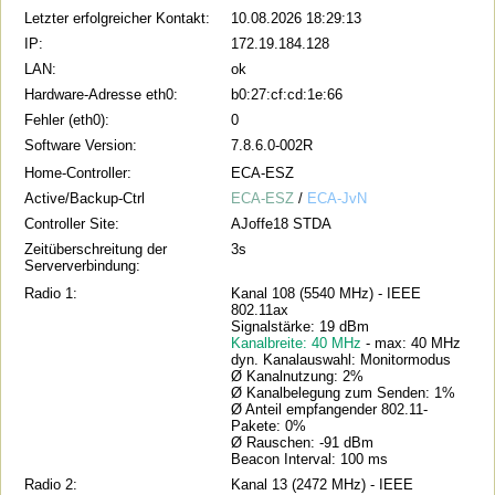
Letzter erfolgreicher Kontakt:
10.08.2026 18:29:13
IP:
172.19.184.128
LAN:
ok
Hardware-Adresse eth0:
b0:27:cf:cd:1e:66
Fehler (eth0):
0
Software Version:
7.8.6.0-002R
Home-Controller:
ECA-ESZ
Active/Backup-Ctrl
ECA-ESZ
/
ECA-JvN
Controller Site:
AJoffe18 STDA
Zeitüberschreitung der
3s
Serververbindung:
Radio 1:
Kanal 108 (5540 MHz) - IEEE
802.11ax
Signalstärke: 19 dBm
Kanalbreite: 40 MHz
- max: 40 MHz
dyn. Kanalauswahl: Monitormodus
Ø Kanalnutzung: 2%
Ø Kanalbelegung zum Senden: 1%
Ø Anteil empfangender 802.11-
Pakete: 0%
Ø Rauschen: -91 dBm
Beacon Interval: 100 ms
Radio 2:
Kanal 13 (2472 MHz) - IEEE