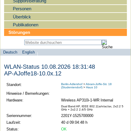
Support/Beratung
Personen
Überblick
Publikationen
Störungen
Deutsch
English
Sprachauswahl
search-menu
Humboldt-
WLAN-Status 10.08.2026 18:31:48
Universität
AP-AJoffe18-10.0x.12
zu
Berlin
Standort:
Berlin-Adlershof
>
Abram-Joffe-Str. 18
(Studentendorf)
>
Haus 10
-
Hinweise / Bemerkungen:
Computer-
Hardware:
Wireless AP310i-1-WR Internal
und
Dual Band AP, IEEE 802.11a/n/ac/ax, 2x2:2 5
GHz + 2x2:2 2.4/5 GHz
Medienservice
Seriennummer:
2201Y-1525700000
Laufzeit:
40 d 09:04:48 h
Status:
OK