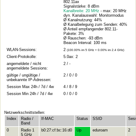
802.11ax
Signalstärke: 8 dBm
Kanalbreite: 20 MHz
- max: 20 MHz
dyn. Kanalauswahl: Monitormodus
Ø Kanalnutzung: 44%
Ø Kanalbelegung zum Senden: 40%
Ø Anteil empfangender 802.11-
Pakete: 3%
Ø Rauschen: -93 dBm
Beacon Interval: 100 ms
WLAN-Sessions:
2
(100.00% im 5 GHz + 0.00% im 2.4 GHz)
Client-Protokolle:
5.0ax: 2
angemeldete / nicht
2 / -
angemeldete Sessions:
gültige / ungültige /
2 / 0 / 0
unbekannte IP-Adressen:
Session Max 24h / 7d / 4w
4 / 8 / 9
Session Min 24h / 7d / 4w
0 / 0 / 0
Netzwerkschnittstellen:
Index
Radio /
If-MAC
Status
SSID
Ses
Band
0
Radio 1
b0:27:cf:bc:16:d0
Up
eduroam
2
5 GHz