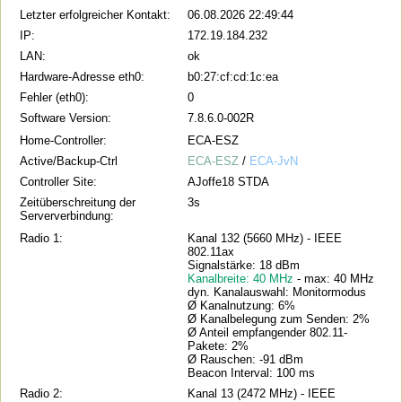
Letzter erfolgreicher Kontakt:
06.08.2026 22:49:44
IP:
172.19.184.232
LAN:
ok
Hardware-Adresse eth0:
b0:27:cf:cd:1c:ea
Fehler (eth0):
0
Software Version:
7.8.6.0-002R
Home-Controller:
ECA-ESZ
Active/Backup-Ctrl
ECA-ESZ
/
ECA-JvN
Controller Site:
AJoffe18 STDA
Zeitüberschreitung der
3s
Serververbindung:
Radio 1:
Kanal 132 (5660 MHz) - IEEE
802.11ax
Signalstärke: 18 dBm
Kanalbreite: 40 MHz
- max: 40 MHz
dyn. Kanalauswahl: Monitormodus
Ø Kanalnutzung: 6%
Ø Kanalbelegung zum Senden: 2%
Ø Anteil empfangender 802.11-
Pakete: 2%
Ø Rauschen: -91 dBm
Beacon Interval: 100 ms
Radio 2:
Kanal 13 (2472 MHz) - IEEE