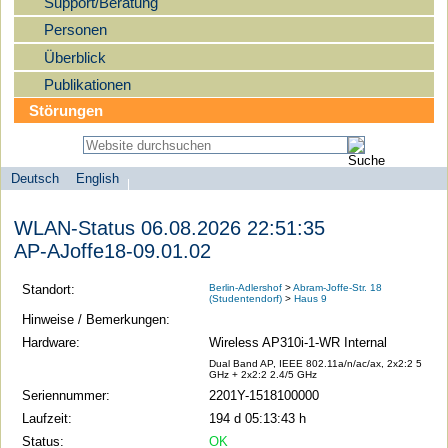
Support/Beratung
Personen
Überblick
Publikationen
Störungen
Deutsch
English
Sprachauswahl
search-menu
Humboldt-
WLAN-Status 06.08.2026 22:51:35
Universität
AP-AJoffe18-09.01.02
zu
Berlin
Standort:
Berlin-Adlershof
>
Abram-Joffe-Str. 18
(Studentendorf)
>
Haus 9
-
Hinweise / Bemerkungen:
Computer-
Hardware:
Wireless AP310i-1-WR Internal
und
Dual Band AP, IEEE 802.11a/n/ac/ax, 2x2:2 5
GHz + 2x2:2 2.4/5 GHz
Medienservice
Seriennummer:
2201Y-1518100000
Laufzeit:
194 d 05:13:43 h
Status:
OK