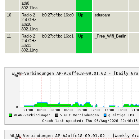
ath0
802.11na
10
Radio 2
b0:27:cf:bc:16:c0
Up
eduroam
2.4 GHz
ath10
802.11ng
11
Radio 2
b0:27:cf:bc:16:c1
Up
_Free_Wifi_Berlin
2.4 GHz
ath11
802.11ng