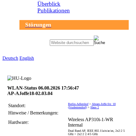
Überblick
Publikationen
Störungen
Sprachauswahl
Deutsch
English
search-menu
Humboldt-
Universität
WLAN-Status 06.08.2026 17:56:47
zu
AP-AJoffe18-02.03.04
Berlin
-
Berlin-Adlershof
>
Abram-Joffe-Str. 18
Computer-
Standort:
(Studentendorf)
>
Haus 2
und
Hinweise / Bemerkungen:
Medienservice
Wireless AP310i-1-WR
Hardware:
Internal
Dual Band AP, IEEE 802.11a/n/ac/ax, 2x2:2 5
GHz + 2x2:2 2.4/5 GHz