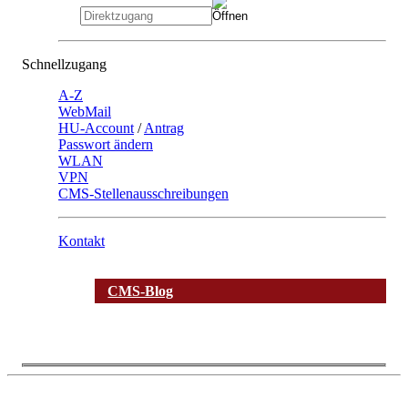
Schnellzugang
A-Z
WebMail
HU-Account
/
Antrag
Passwort ändern
WLAN
VPN
CMS-Stellenausschreibungen
Kontakt
CMS-Blog
Die
Die
Die
Die
Die
Die