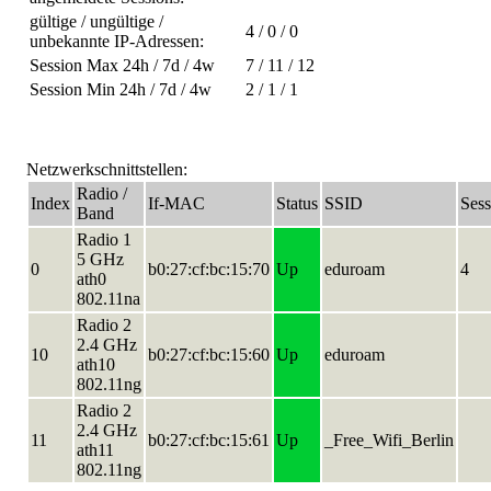
gültige / ungültige /
4 / 0 / 0
unbekannte IP-Adressen:
Session Max 24h / 7d / 4w
7 / 11 / 12
Session Min 24h / 7d / 4w
2 / 1 / 1
Netzwerkschnittstellen:
Radio /
Index
If-MAC
Status
SSID
Sess
Band
Radio 1
5 GHz
0
b0:27:cf:bc:15:70
Up
eduroam
4
ath0
802.11na
Radio 2
2.4 GHz
10
b0:27:cf:bc:15:60
Up
eduroam
ath10
802.11ng
Radio 2
2.4 GHz
11
b0:27:cf:bc:15:61
Up
_Free_Wifi_Berlin
ath11
802.11ng