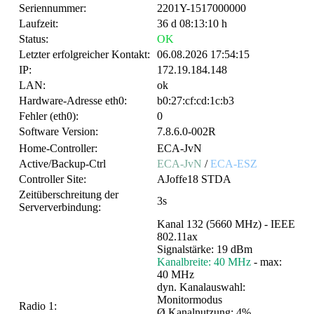
Seriennummer:
2201Y-1517000000
Laufzeit:
36 d 08:13:10 h
Status:
OK
Letzter erfolgreicher Kontakt:
06.08.2026 17:54:15
IP:
172.19.184.148
LAN:
ok
Hardware-Adresse eth0:
b0:27:cf:cd:1c:b3
Fehler (eth0):
0
Software Version:
7.8.6.0-002R
Home-Controller:
ECA-JvN
Active/Backup-Ctrl
ECA-JvN
/
ECA-ESZ
Controller Site:
AJoffe18 STDA
Zeitüberschreitung der
3s
Serververbindung:
Kanal 132 (5660 MHz) - IEEE
802.11ax
Signalstärke: 19 dBm
Kanalbreite: 40 MHz
- max:
40 MHz
dyn. Kanalauswahl:
Monitormodus
Radio 1:
Ø Kanalnutzung: 4%