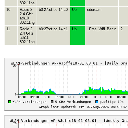
802.11na
10
Radio 2
b0:27:cf:bc:14:c0
Up
eduroam
2.4 GHz
ath10
802.11ng
11
Radio 2
b0:27:cf:bc:14:c1
Up
_Free_Wifi_Berlin
2
2.4 GHz
ath11
802.11ng