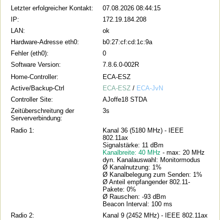
Letzter erfolgreicher Kontakt:
07.08.2026 08:44:15
IP:
172.19.184.208
LAN:
ok
Hardware-Adresse eth0:
b0:27:cf:cd:1c:9a
Fehler (eth0):
0
Software Version:
7.8.6.0-002R
Home-Controller:
ECA-ESZ
Active/Backup-Ctrl
ECA-ESZ
/
ECA-JvN
Controller Site:
AJoffe18 STDA
Zeitüberschreitung der
3s
Serververbindung:
Radio 1:
Kanal 36 (5180 MHz) - IEEE
802.11ax
Signalstärke: 11 dBm
Kanalbreite: 40 MHz
- max: 20 MHz
dyn. Kanalauswahl: Monitormodus
Ø Kanalnutzung: 1%
Ø Kanalbelegung zum Senden: 1%
Ø Anteil empfangender 802.11-
Pakete: 0%
Ø Rauschen: -93 dBm
Beacon Interval: 100 ms
Radio 2:
Kanal 9 (2452 MHz) - IEEE 802.11ax