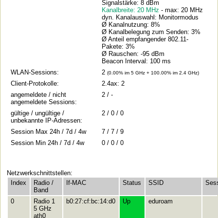
Signalstärke: 8 dBm
Kanalbreite: 20 MHz
- max: 20 MHz
dyn. Kanalauswahl: Monitormodus
Ø Kanalnutzung: 8%
Ø Kanalbelegung zum Senden: 3%
Ø Anteil empfangender 802.11-
Pakete: 3%
Ø Rauschen: -95 dBm
Beacon Interval: 100 ms
WLAN-Sessions:
2
(0.00% im 5 GHz + 100.00% im 2.4 GHz)
Client-Protokolle:
2.4ax: 2
angemeldete / nicht
2 / -
angemeldete Sessions:
gültige / ungültige /
2 / 0 / 0
unbekannte IP-Adressen:
Session Max 24h / 7d / 4w
7 / 7 / 9
Session Min 24h / 7d / 4w
0 / 0 / 0
Netzwerkschnittstellen:
Index
Radio /
If-MAC
Status
SSID
Ses
Band
0
Radio 1
b0:27:cf:bc:14:d0
Up
eduroam
5 GHz
ath0