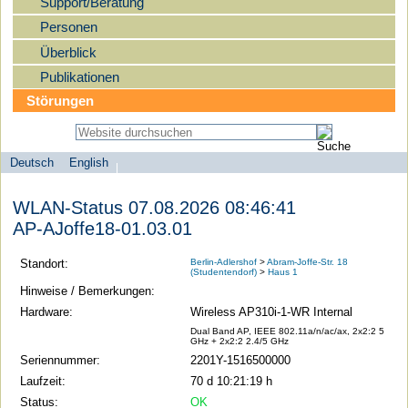
Support/Beratung
Personen
Überblick
Publikationen
Störungen
Deutsch
English
Sprachauswahl
search-menu
Humboldt-
WLAN-Status 07.08.2026 08:46:41
Universität
AP-AJoffe18-01.03.01
zu
Berlin
Standort:
Berlin-Adlershof
>
Abram-Joffe-Str. 18
(Studentendorf)
>
Haus 1
-
Hinweise / Bemerkungen:
Computer-
Hardware:
Wireless AP310i-1-WR Internal
und
Dual Band AP, IEEE 802.11a/n/ac/ax, 2x2:2 5
GHz + 2x2:2 2.4/5 GHz
Medienservice
Seriennummer:
2201Y-1516500000
Laufzeit:
70 d 10:21:19 h
Status:
OK