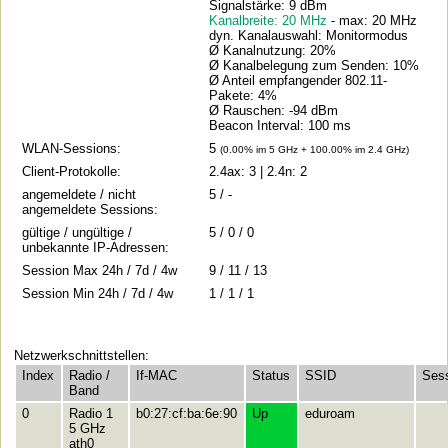
Signalstärke: 9 dBm
Kanalbreite: 20 MHz
- max: 20 MHz
dyn. Kanalauswahl: Monitormodus
Ø Kanalnutzung: 20%
Ø Kanalbelegung zum Senden: 10%
Ø Anteil empfangender 802.11-
Pakete: 4%
Ø Rauschen: -94 dBm
Beacon Interval: 100 ms
WLAN-Sessions:
5
(0.00% im 5 GHz + 100.00% im 2.4 GHz)
Client-Protokolle:
2.4ax: 3 | 2.4n: 2
angemeldete / nicht
5 / -
angemeldete Sessions:
gültige / ungültige /
5 / 0 / 0
unbekannte IP-Adressen:
Session Max 24h / 7d / 4w
9 / 11 / 13
Session Min 24h / 7d / 4w
1 / 1 / 1
Netzwerkschnittstellen:
Index
Radio /
If-MAC
Status
SSID
Ses
Band
0
Radio 1
b0:27:cf:ba:6e:90
Up
eduroam
5 GHz
ath0