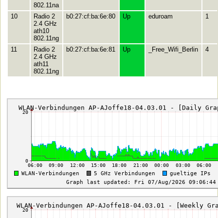
802.11na
10
Radio 2
b0:27:cf:ba:6e:80
Up
eduroam
1
2.4 GHz
ath10
802.11ng
11
Radio 2
b0:27:cf:ba:6e:81
Up
_Free_Wifi_Berlin
4
2.4 GHz
ath11
802.11ng