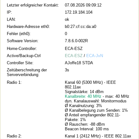
Letzter erfolgreicher Kontakt:
07.08.2026 09:09:12
IP:
172.19.184.104
LAN:
ok
Hardware-Adresse eth0:
b0:27:cf:cc:da:a0
Fehler (eth0):
0
Software Version:
7.8.6.0-002R
Home-Controller:
ECA-ESZ
Active/Backup-Ctrl
ECA-ESZ
/
ECA-JvN
Controller Site:
AJoffe18 STDA
Zeitüberschreitung der
3s
Serververbindung:
Radio 1:
Kanal 60 (5300 MHz) - IEEE
802.11ax
Signalstärke: 14 dBm
Kanalbreite: 40 MHz
- max: 40 MHz
dyn. Kanalauswahl: Monitormodus
Ø Kanalnutzung: 3%
Ø Kanalbelegung zum Senden: 1%
Ø Anteil empfangender 802.11-
Pakete: 1%
Ø Rauschen: -88 dBm
Beacon Interval: 100 ms
Radio 2:
Kanal 1 (2412 MHz) - IEEE 802.11ax