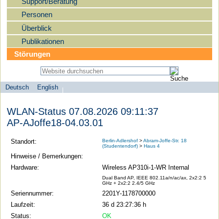
Support/Beratung
Personen
Überblick
Publikationen
Störungen
Deutsch
English
Sprachauswahl
search-menu
Humboldt-
WLAN-Status 07.08.2026 09:11:37
Universität
AP-AJoffe18-04.03.01
zu
Berlin
Standort:
Berlin-Adlershof
>
Abram-Joffe-Str. 18
(Studentendorf)
>
Haus 4
-
Hinweise / Bemerkungen:
Computer-
Hardware:
Wireless AP310i-1-WR Internal
und
Dual Band AP, IEEE 802.11a/n/ac/ax, 2x2:2 5
GHz + 2x2:2 2.4/5 GHz
Medienservice
Seriennummer:
2201Y-1178700000
Laufzeit:
36 d 23:27:36 h
Status:
OK