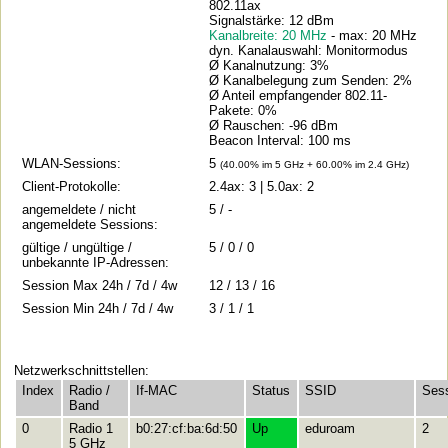
802.11ax
Signalstärke: 12 dBm
Kanalbreite: 20 MHz
- max: 20 MHz
dyn. Kanalauswahl: Monitormodus
Ø Kanalnutzung: 3%
Ø Kanalbelegung zum Senden: 2%
Ø Anteil empfangender 802.11-
Pakete: 0%
Ø Rauschen: -96 dBm
Beacon Interval: 100 ms
WLAN-Sessions:
5
(40.00% im 5 GHz + 60.00% im 2.4 GHz)
Client-Protokolle:
2.4ax: 3 | 5.0ax: 2
angemeldete / nicht
5 / -
angemeldete Sessions:
gültige / ungültige /
5 / 0 / 0
unbekannte IP-Adressen:
Session Max 24h / 7d / 4w
12 / 13 / 16
Session Min 24h / 7d / 4w
3 / 1 / 1
Netzwerkschnittstellen:
Index
Radio /
If-MAC
Status
SSID
Ses
Band
0
Radio 1
b0:27:cf:ba:6d:50
Up
eduroam
2
5 GHz