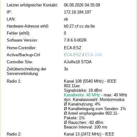
Letzter erfolgreicher Kontakt:
06.08.2026 04:35:09
IP:
172.19.184.197
LAN:
ok
Hardware-Adresse eth0:
b0:27:cf:cc:da:6e
Fehler (eth0):
0
Software Version:
7.8.6.0-002R
Home-Controller:
ECA-ESZ
Active/Backup-Ctrl
ECA-ESZ
/
ECA-JvN
Controller Site:
AJoffe18 STDA
Zeitüberschreitung der
3s
Serververbindung:
Radio 1:
Kanal 108 (5540 MHz) - IEEE
802.11ax
Signalstärke: 19 dBm
Kanalbreite: 40 MHz
- max: 40 MHz
dyn. Kanalauswahl: Monitormodus
Ø Kanalnutzung: 4%
Ø Kanalbelegung zum Senden: 1%
Ø Anteil empfangender 802.11-
Pakete: 1%
Ø Rauschen: -92 dBm
Beacon Interval: 100 ms
Radio 2:
Kanal 13 (2472 MHz) - IEEE