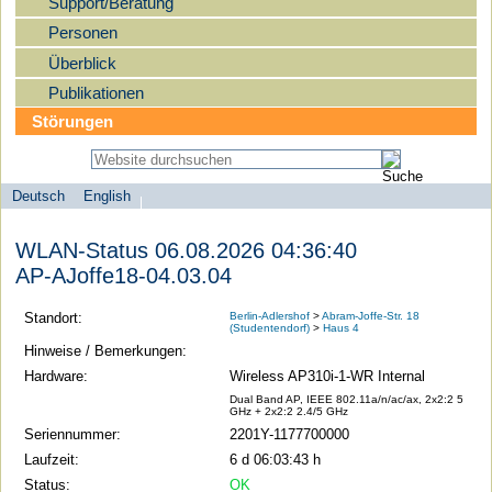
Support/Beratung
Personen
Überblick
Publikationen
Störungen
Deutsch
English
Sprachauswahl
search-menu
Humboldt-
WLAN-Status 06.08.2026 04:36:40
Universität
AP-AJoffe18-04.03.04
zu
Berlin
Standort:
Berlin-Adlershof
>
Abram-Joffe-Str. 18
(Studentendorf)
>
Haus 4
-
Hinweise / Bemerkungen:
Computer-
Hardware:
Wireless AP310i-1-WR Internal
und
Dual Band AP, IEEE 802.11a/n/ac/ax, 2x2:2 5
GHz + 2x2:2 2.4/5 GHz
Medienservice
Seriennummer:
2201Y-1177700000
Laufzeit:
6 d 06:03:43 h
Status:
OK