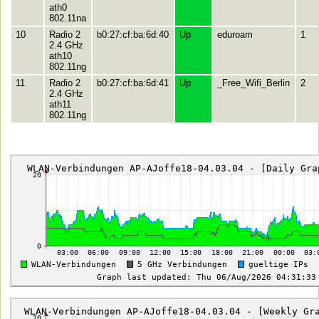
ath0
802.11na
10
Radio 2
b0:27:cf:ba:6d:40
Up
eduroam
1
2.4 GHz
ath10
802.11ng
11
Radio 2
b0:27:cf:ba:6d:41
Up
_Free_Wifi_Berlin
2
2.4 GHz
ath11
802.11ng