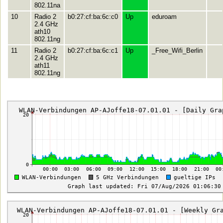
802.11na
10
Radio 2
b0:27:cf:ba:6c:c0
Up
eduroam
2.4 GHz
ath10
802.11ng
11
Radio 2
b0:27:cf:ba:6c:c1
Up
_Free_Wifi_Berlin
2.4 GHz
ath11
802.11ng