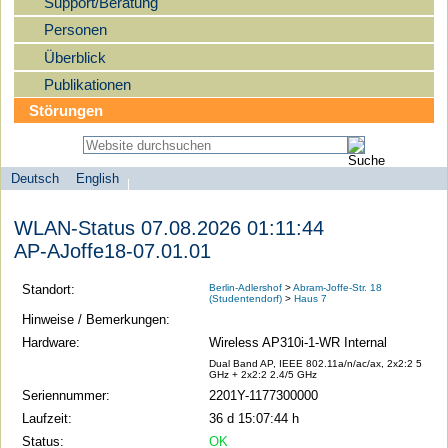
Support/Beratung
Personen
Überblick
Publikationen
Störungen
Deutsch
English
Sprachauswahl
search-menu
Humboldt-
WLAN-Status 07.08.2026 01:11:44
Universität
AP-AJoffe18-07.01.01
zu
Berlin
Standort:
Berlin-Adlershof
>
Abram-Joffe-Str. 18
(Studentendorf)
>
Haus 7
-
Hinweise / Bemerkungen:
Computer-
Hardware:
Wireless AP310i-1-WR Internal
und
Dual Band AP, IEEE 802.11a/n/ac/ax, 2x2:2 5
GHz + 2x2:2 2.4/5 GHz
Medienservice
Seriennummer:
2201Y-1177300000
Laufzeit:
36 d 15:07:44 h
Status:
OK