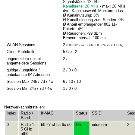
Signalstärke: 12 dBm
Kanalbreite: 20 MHz
- max: 20 MHz
dyn. Kanalauswahl: Monitormodus
Ø Kanalnutzung: 5%
Ø Kanalbelegung zum Senden: 0%
Ø Anteil empfangender 802.11-
Pakete: 4%
Ø Rauschen: -99 dBm
Beacon Interval: 100 ms
WLAN-Sessions:
2
(100.00% im 5 GHz + 0.00% im 2.4 GHz)
Client-Protokolle:
5.0ax: 2
angemeldete / nicht
2 / -
angemeldete Sessions:
gültige / ungültige /
2 / 0 / 0
unbekannte IP-Adressen:
Session Max 24h / 7d / 4w
6 / 10 / 10
Session Min 24h / 7d / 4w
1 / 0 / 0
Netzwerkschnittstellen:
Index
Radio /
If-MAC
Status
SSID
Ses
Band
0
Radio 1
b0:27:cf:ba:6c:d0
Up
eduroam
2
5 GHz
ath0