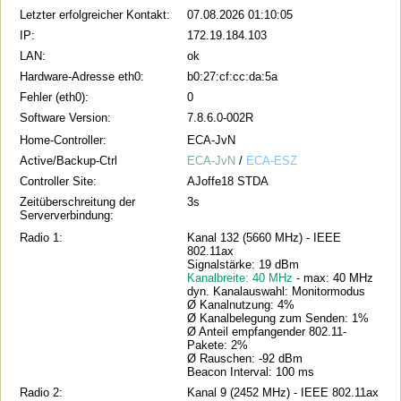
Letzter erfolgreicher Kontakt:
07.08.2026 01:10:05
IP:
172.19.184.103
LAN:
ok
Hardware-Adresse eth0:
b0:27:cf:cc:da:5a
Fehler (eth0):
0
Software Version:
7.8.6.0-002R
Home-Controller:
ECA-JvN
Active/Backup-Ctrl
ECA-JvN
/
ECA-ESZ
Controller Site:
AJoffe18 STDA
Zeitüberschreitung der
3s
Serververbindung:
Radio 1:
Kanal 132 (5660 MHz) - IEEE
802.11ax
Signalstärke: 19 dBm
Kanalbreite: 40 MHz
- max: 40 MHz
dyn. Kanalauswahl: Monitormodus
Ø Kanalnutzung: 4%
Ø Kanalbelegung zum Senden: 1%
Ø Anteil empfangender 802.11-
Pakete: 2%
Ø Rauschen: -92 dBm
Beacon Interval: 100 ms
Radio 2:
Kanal 9 (2452 MHz) - IEEE 802.11ax