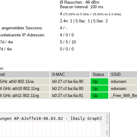
Ø Rauschen: -99 dBm
Beacon Interval: 100 ms
4
(75.00% im 5 GHz + 25.00% im 2.4 GHz)
2.4n: 1 | 5.0ac: 1 | 5.0ax: 2
t angemeldete Sessions:
4 / -
 / unbekannte IP-Adressen:
4 / 0 / 0
7d / 4w
5 / 5 / 10
7d / 4w
0 / 0 / 0
en:
and
If-MAC
Status
SSID
 GHz ath0 802.11na
b0:27:cf:ba:6a:90
Up
eduroam
.4 GHz ath10 802.11ng
b0:27:cf:ba:6a:80
Up
eduroam
.4 GHz ath11 802.11ng
b0:27:cf:ba:6a:81
Up
_Free_Wifi_Ber