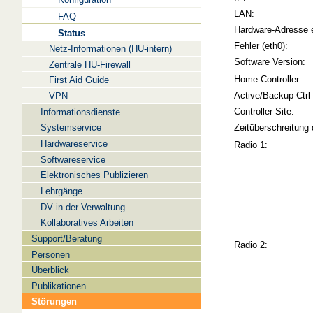
LAN:
FAQ
Hardware-Adresse 
Status
Fehler (eth0):
Netz-Informationen (HU-intern)
Software Version:
Zentrale HU-Firewall
Home-Controller:
First Aid Guide
Active/Backup-Ctrl
VPN
Controller Site:
Informationsdienste
Systemservice
Zeitüberschreitung 
Hardwareservice
Radio 1:
Softwareservice
Elektronisches Publizieren
Lehrgänge
DV in der Verwaltung
Kollaboratives Arbeiten
Support/Beratung
Radio 2:
Personen
Überblick
Publikationen
Störungen