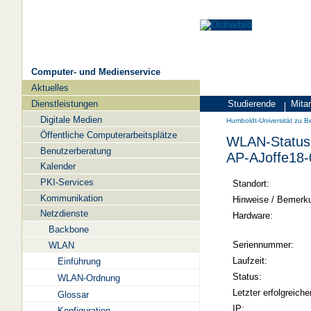
Computer- und Medienservice
Aktuelles
Navigation
Dienstleistungen
Studierende
Mitar
Zielgruppen
Humboldt-
Digitale Medien
Humboldt-Universität zu Be
Universität
Öffentliche Computerarbeitsplätze
WLAN-Status 
zu
Benutzerberatung
AP-AJoffe18-
Berlin
Kalender
PKI-Services
-
Standort:
Kommunikation
Computer-
Hinweise / Bemerk
Netzdienste
und
Hardware:
Backbone
Medienservice
Seriennummer:
WLAN
Laufzeit:
Einführung
Status:
WLAN-Ordnung
Letzter erfolgreiche
Glossar
IP:
Konfiguration