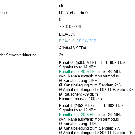
ok
eth0:
b0:27:cf:cc:da:00
0
7.8.6.0-002R
ECA-JvN
ECA-JvN
/
ECA-ESZ
AJoffe18 STDA
der Serververbindung:
3s
Kanal 60 (5300 MHz) - IEEE 802.11ax
Signalstärke: 14 dBm
Kanalbreite: 40 MHz
- max: 40 MHz
dyn. Kanalauswahl: Monitormodus
Ø Kanalnutzung: 39%
Ø Kanalbelegung zum Senden: 24%
Ø Anteil empfangender 802.11-Pakete: 5%
Ø Rauschen: -89 dBm
Beacon Interval: 100 ms
Kanal 9 (2452 MHz) - IEEE 802.11ax
Signalstärke: 12 dBm
Kanalbreite: 20 MHz
- max: 20 MHz
dyn. Kanalauswahl: Monitormodus
Ø Kanalnutzung: 13%
Ø Kanalbelegung zum Senden: 7%
Ø Anteil empfangender 802.11-Pakete: 2%