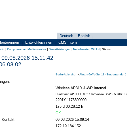
Deutsch
English
Sprachauswahl
search-menu
beiter/innen
Entwickler/innen
CMS intern
rlin
|
Computer- und Medienservice
|
Dienstleistungen
|
Netzdienste
|
WLAN
|
Status
09.08.2026 15:11:42
06.03.02
Berlin-Adlershof
>
Abram-Joffe-Str. 18 (Studentendorf)
ungen:
Wireless AP310i-1-WR Internal
Dual Band AP, IEEE 802.11a/n/ac/ax, 2x2:2 5 GHz + 
2201Y-1175500000
175 d 00:28:12 h
OK
r Kontakt:
09.08.2026 15:09:14
172.19.184.152