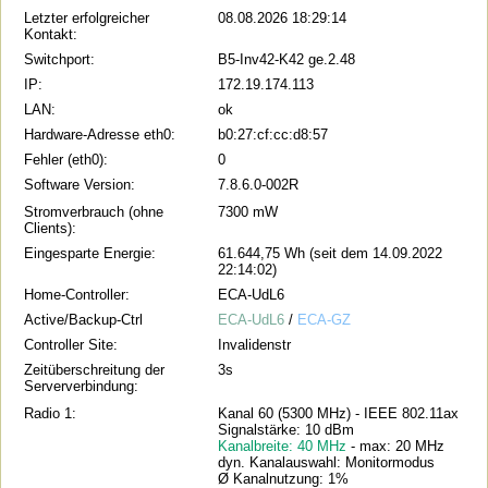
Letzter erfolgreicher
08.08.2026 18:29:14
Kontakt:
Switchport:
B5-Inv42-K42 ge.2.48
IP:
172.19.174.113
LAN:
ok
Hardware-Adresse eth0:
b0:27:cf:cc:d8:57
Fehler (eth0):
0
Software Version:
7.8.6.0-002R
Stromverbrauch (ohne
7300 mW
Clients):
Eingesparte Energie:
61.644,75 Wh (seit dem 14.09.2022
22:14:02)
Home-Controller:
ECA-UdL6
Active/Backup-Ctrl
ECA-UdL6
/
ECA-GZ
Controller Site:
Invalidenstr
Zeitüberschreitung der
3s
Serververbindung:
Radio 1:
Kanal 60 (5300 MHz) - IEEE 802.11ax
Signalstärke: 10 dBm
Kanalbreite: 40 MHz
- max: 20 MHz
dyn. Kanalauswahl: Monitormodus
Ø Kanalnutzung: 1%