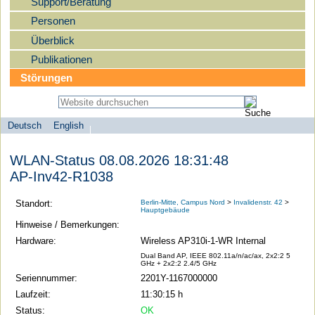
Support/Beratung
Personen
Überblick
Publikationen
Störungen
Deutsch
English
Sprachauswahl
search-menu
Humboldt-
WLAN-Status 08.08.2026 18:31:48
Universität
AP-Inv42-R1038
zu
Berlin
Standort:
Berlin-Mitte, Campus Nord
>
Invalidenstr. 42
>
Hauptgebäude
-
Hinweise / Bemerkungen:
Computer-
Hardware:
Wireless AP310i-1-WR Internal
und
Dual Band AP, IEEE 802.11a/n/ac/ax, 2x2:2 5
GHz + 2x2:2 2.4/5 GHz
Medienservice
Seriennummer:
2201Y-1167000000
Laufzeit:
11:30:15 h
Status:
OK