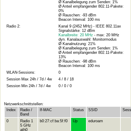
Ø Kanalbelegung zum Senden: 1%
Ø Anteil empfangender 802.11-Pakete:
0%
Ø Rauschen: -93 dBm
Beacon Interval: 100 ms
Radio 2:
Kanal 9 (2452 MHz) - IEEE 802.11ax
Signalstärke: 12 dBm
Kanalbreite: 20 MHz
- max: 20 MHz
dyn. Kanalauswahl: Monitormodus
Ø Kanalnutzung: 21%
Ø Kanalbelegung zum Senden: 1%
Ø Anteil empfangender 802.11-Pakete:
13%
Ø Rauschen: -98 dBm
Beacon Interval: 100 ms
WLAN-Sessions:
0
Session Max 24h / 7d / 4w
4 / 8 / 18
Session Min 24h / 7d / 4w
0 / 0 / 0
Netzwerkschnittstellen:
Index
Radio /
If-MAC
Status
SSID
Sess
Band
0
Radio 1
b0:27:cf:ba:5f:f0
Up
eduroam
5 GHz
ath0