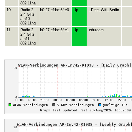
802.11na
10
Radio 2
b0:27:cf:ba:5f:e0
Up
_Free_Wifi_Berlin
2.4 GHz
ath10
802.11ng
11
Radio 2
b0:27:cf:ba:5f:e1
Up
eduroam
2.4 GHz
ath11
802.11ng