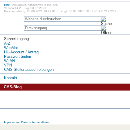
Hilfe
- Aktualisierungsintervall: 5 Minuten
Version 14.2.3, syj, 03.06.2026
Datenerhebung: 08.08.2026 18:29:01 Erzeugt: 08.08.2026 18:31:48 PID 2197267
Schnellzugang
A-Z
WebMail
HU-Account
/
Antrag
Passwort ändern
WLAN
VPN
CMS-Stellenausschreibungen
Kontakt
CMS-Blog
Die
Die
Die
Die
Die
Die
HU
HU
HU
HU
RSS-
HU
Impressum
/
Datenschutzerklärung
bei
bei
bei
bei
Feeds
im
Facebook
Twitter
YouTube
iTunes
der