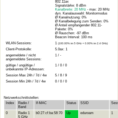
802.11ax
Signalstärke: 8 dBm
Kanalbreite: 20 MHz
- max: 20 MHz
dyn. Kanalauswahl: Monitormodus
Ø Kanalnutzung: 0%
Ø Kanalbelegung zum Senden: 0%
Ø Anteil empfangender 802.11-
Pakete: 0%
Ø Rauschen: -97 dBm
Beacon Interval: 100 ms
WLAN-Sessions:
1
(100.00% im 5 GHz + 0.00% im 2.4 GHz)
Client-Protokolle:
5.0ax: 1
angemeldete / nicht
1 / -
angemeldete Sessions:
gültige / ungültige /
1 / 0 / 0
unbekannte IP-Adressen:
Session Max 24h / 7d / 4w
5 / 8 / 9
Session Min 24h / 7d / 4w
0 / 0 / 0
Netzwerkschnittstellen:
Index
Radio /
If-MAC
Status
SSID
Ses
Band
0
Radio 1
b0:27:cf:ba:58:70
Up
eduroam
1
5 GHz