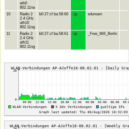
ath0
802.11na
10
Radio 2
b0:27:cf:ba:58:60
Up
eduroam
2.4 GHz
ath10
802.11ng
11
Radio 2
b0:27:cf:ba:58:61
Up
_Free_Wifi_Berlin
2.4 GHz
ath11
802.11ng