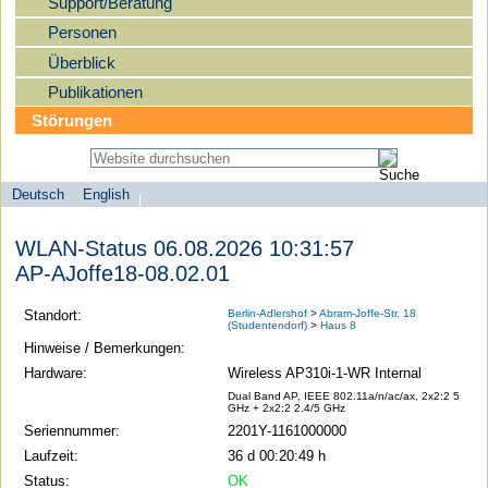
Support/Beratung
Personen
Überblick
Publikationen
Störungen
Deutsch
English
Sprachauswahl
search-menu
Humboldt-
WLAN-Status 06.08.2026 10:31:57
Universität
AP-AJoffe18-08.02.01
zu
Berlin
Standort:
Berlin-Adlershof
>
Abram-Joffe-Str. 18
(Studentendorf)
>
Haus 8
-
Hinweise / Bemerkungen:
Computer-
Hardware:
Wireless AP310i-1-WR Internal
und
Dual Band AP, IEEE 802.11a/n/ac/ax, 2x2:2 5
GHz + 2x2:2 2.4/5 GHz
Medienservice
Seriennummer:
2201Y-1161000000
Laufzeit:
36 d 00:20:49 h
Status:
OK