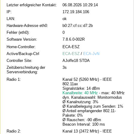
Letzter erfolgreicher Kontakt:
06.08.2026 10:29:14
IP:
172.19.184.106
LAN:
ok
Hardware-Adresse eth0:
b0:27:cf:cc:d7:2b
Fehler (eth0):
0
Software Version:
7.8.6.0-002R
Home-Controller:
ECA-ESZ
Active/Backup-Ctrl
ECA-ESZ
/
ECA-JvN
Controller Site:
AJoffe18 STDA
Zeitüberschreitung der
3s
Serververbindung:
Radio 1:
Kanal 52 (5260 MHz) - IEEE
802.11ax
Signalstärke: 14 dBm
Kanalbreite: 40 MHz
- max: 40 MHz
dyn. Kanalauswahl: Monitormodus
Ø Kanalnutzung: 3%
Ø Kanalbelegung zum Senden: 1%
Ø Anteil empfangender 802.11-
Pakete: 0%
Ø Rauschen: -90 dBm
Beacon Interval: 100 ms
Radio 2:
Kanal 13 (2472 MHz) - IEEE