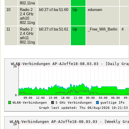
802.11na
10
Radio 2
b0:27:cf:ba:51:60
Up
eduroam
2.4 GHz
ath10
802.11ng
11
Radio 2
b0:27:cf:ba:51:61
Up
_Free_Wifi_Berlin
4
2.4 GHz
ath11
802.11ng