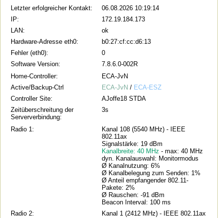
Letzter erfolgreicher Kontakt:
06.08.2026 10:19:14
IP:
172.19.184.173
LAN:
ok
Hardware-Adresse eth0:
b0:27:cf:cc:d6:13
Fehler (eth0):
0
Software Version:
7.8.6.0-002R
Home-Controller:
ECA-JvN
Active/Backup-Ctrl
ECA-JvN
/
ECA-ESZ
Controller Site:
AJoffe18 STDA
Zeitüberschreitung der
3s
Serververbindung:
Radio 1:
Kanal 108 (5540 MHz) - IEEE
802.11ax
Signalstärke: 19 dBm
Kanalbreite: 40 MHz
- max: 40 MHz
dyn. Kanalauswahl: Monitormodus
Ø Kanalnutzung: 6%
Ø Kanalbelegung zum Senden: 1%
Ø Anteil empfangender 802.11-
Pakete: 2%
Ø Rauschen: -91 dBm
Beacon Interval: 100 ms
Radio 2:
Kanal 1 (2412 MHz) - IEEE 802.11ax