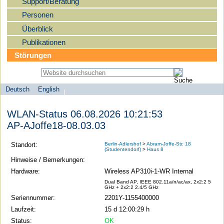
Support/Beratung
Personen
Überblick
Publikationen
Störungen
Deutsch
English
Sprachauswahl
search-menu
Humboldt-
WLAN-Status 06.08.2026 10:21:53
Universität
AP-AJoffe18-08.03.03
zu
Berlin
Standort:
Berlin-Adlershof
>
Abram-Joffe-Str. 18
(Studentendorf)
>
Haus 8
-
Hinweise / Bemerkungen:
Computer-
Hardware:
Wireless AP310i-1-WR Internal
und
Dual Band AP, IEEE 802.11a/n/ac/ax, 2x2:2 5
GHz + 2x2:2 2.4/5 GHz
Medienservice
Seriennummer:
2201Y-1155400000
Laufzeit:
15 d 12:00:29 h
Status:
OK