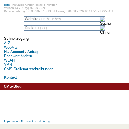
Hilfe
- Aktualisierungsintervall: 5 Minuten
Version 14.2.3, syj, 03.06.2026
Datenerhebung: 06.08.2026 10:19:01 Erzeugt: 06.08.2026 10:21:53 PID 956411
Schnellzugang
A-Z
WebMail
HU-Account
/
Antrag
Passwort ändern
WLAN
VPN
CMS-Stellenausschreibungen
Kontakt
CMS-Blog
Die
Die
Die
Die
Die
Die
HU
HU
HU
HU
RSS-
HU
Impressum
/
Datenschutzerklärung
bei
bei
bei
bei
Feeds
im
Facebook
Twitter
YouTube
iTunes
der