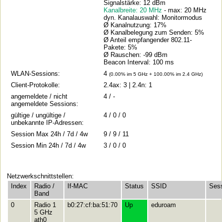
Signalstärke: 12 dBm
Kanalbreite: 20 MHz
- max: 20 MHz
dyn. Kanalauswahl: Monitormodus
Ø Kanalnutzung: 17%
Ø Kanalbelegung zum Senden: 5%
Ø Anteil empfangender 802.11-
Pakete: 5%
Ø Rauschen: -99 dBm
Beacon Interval: 100 ms
WLAN-Sessions:
4
(0.00% im 5 GHz + 100.00% im 2.4 GHz)
Client-Protokolle:
2.4ax: 3 | 2.4n: 1
angemeldete / nicht
4 / -
angemeldete Sessions:
gültige / ungültige /
4 / 0 / 0
unbekannte IP-Adressen:
Session Max 24h / 7d / 4w
9 / 9 / 11
Session Min 24h / 7d / 4w
3 / 0 / 0
Netzwerkschnittstellen:
Index
Radio /
If-MAC
Status
SSID
Ses
Band
0
Radio 1
b0:27:cf:ba:51:70
Up
eduroam
5 GHz
ath0