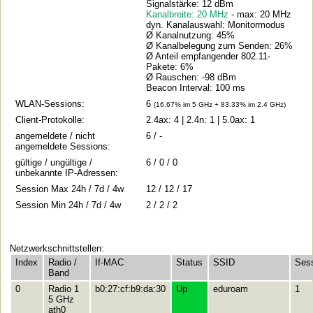
Signalstärke: 12 dBm
Kanalbreite: 20 MHz
- max: 20 MHz
dyn. Kanalauswahl: Monitormodus
Ø Kanalnutzung: 45%
Ø Kanalbelegung zum Senden: 26%
Ø Anteil empfangender 802.11-
Pakete: 6%
Ø Rauschen: -98 dBm
Beacon Interval: 100 ms
WLAN-Sessions:
6
(16.67% im 5 GHz + 83.33% im 2.4 GHz)
Client-Protokolle:
2.4ax: 4 | 2.4n: 1 | 5.0ax: 1
angemeldete / nicht
6 / -
angemeldete Sessions:
gültige / ungültige /
6 / 0 / 0
unbekannte IP-Adressen:
Session Max 24h / 7d / 4w
12 / 12 / 17
Session Min 24h / 7d / 4w
2 / 2 / 2
Netzwerkschnittstellen:
Index
Radio /
If-MAC
Status
SSID
Ses
Band
0
Radio 1
b0:27:cf:b9:da:30
Up
eduroam
1
5 GHz
ath0