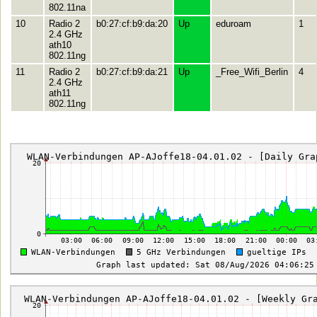
802.11na
10
Radio 2
b0:27:cf:b9:da:20
Up
eduroam
1
2.4 GHz
ath10
802.11ng
11
Radio 2
b0:27:cf:b9:da:21
Up
_Free_Wifi_Berlin
4
2.4 GHz
ath11
802.11ng