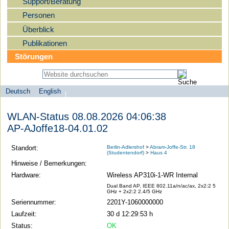
Support/Beratung
Personen
Überblick
Publikationen
Störungen
Deutsch
English
Sprachauswahl
search-menu
Humboldt-
WLAN-Status 08.08.2026 04:06:38
Universität
AP-AJoffe18-04.01.02
zu
Berlin
Standort:
Berlin-Adlershof
>
Abram-Joffe-Str. 18
(Studentendorf)
>
Haus 4
-
Hinweise / Bemerkungen:
Computer-
Hardware:
Wireless AP310i-1-WR Internal
und
Dual Band AP, IEEE 802.11a/n/ac/ax, 2x2:2 5
GHz + 2x2:2 2.4/5 GHz
Medienservice
Seriennummer:
2201Y-1060000000
Laufzeit:
30 d 12:29:53 h
Status:
OK