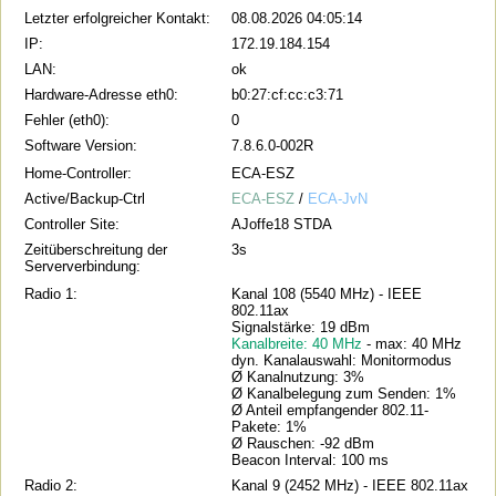
Letzter erfolgreicher Kontakt:
08.08.2026 04:05:14
IP:
172.19.184.154
LAN:
ok
Hardware-Adresse eth0:
b0:27:cf:cc:c3:71
Fehler (eth0):
0
Software Version:
7.8.6.0-002R
Home-Controller:
ECA-ESZ
Active/Backup-Ctrl
ECA-ESZ
/
ECA-JvN
Controller Site:
AJoffe18 STDA
Zeitüberschreitung der
3s
Serververbindung:
Radio 1:
Kanal 108 (5540 MHz) - IEEE
802.11ax
Signalstärke: 19 dBm
Kanalbreite: 40 MHz
- max: 40 MHz
dyn. Kanalauswahl: Monitormodus
Ø Kanalnutzung: 3%
Ø Kanalbelegung zum Senden: 1%
Ø Anteil empfangender 802.11-
Pakete: 1%
Ø Rauschen: -92 dBm
Beacon Interval: 100 ms
Radio 2:
Kanal 9 (2452 MHz) - IEEE 802.11ax