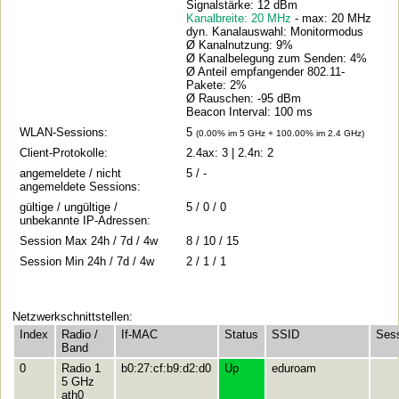
Signalstärke: 12 dBm
Kanalbreite: 20 MHz
- max: 20 MHz
dyn. Kanalauswahl: Monitormodus
Ø Kanalnutzung: 9%
Ø Kanalbelegung zum Senden: 4%
Ø Anteil empfangender 802.11-
Pakete: 2%
Ø Rauschen: -95 dBm
Beacon Interval: 100 ms
WLAN-Sessions:
5
(0.00% im 5 GHz + 100.00% im 2.4 GHz)
Client-Protokolle:
2.4ax: 3 | 2.4n: 2
angemeldete / nicht
5 / -
angemeldete Sessions:
gültige / ungültige /
5 / 0 / 0
unbekannte IP-Adressen:
Session Max 24h / 7d / 4w
8 / 10 / 15
Session Min 24h / 7d / 4w
2 / 1 / 1
Netzwerkschnittstellen:
Index
Radio /
If-MAC
Status
SSID
Ses
Band
0
Radio 1
b0:27:cf:b9:d2:d0
Up
eduroam
5 GHz
ath0