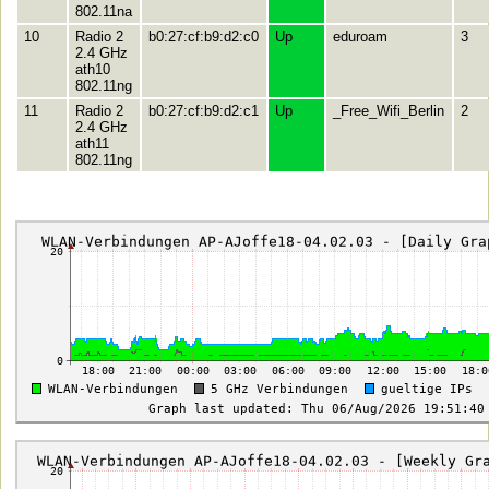
802.11na
10
Radio 2
b0:27:cf:b9:d2:c0
Up
eduroam
3
2.4 GHz
ath10
802.11ng
11
Radio 2
b0:27:cf:b9:d2:c1
Up
_Free_Wifi_Berlin
2
2.4 GHz
ath11
802.11ng