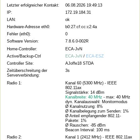
Letzter erfolgreicher Kontakt:
06.08.2026 19:49:13
IP:
172.19.184.31
LAN:
ok
Hardware-Adresse eth0:
b0:27:cf:cc:c2:4a
Fehler (eth0):
0
Software Version:
7.8.6.0-002R
Home-Controller:
ECA-JvN
Active/Backup-Ctrl
ECA-JvN
/
ECA-ESZ
Controller Site:
AJoffe18 STDA
Zeitüberschreitung der
3s
Serververbindung:
Radio 1:
Kanal 60 (5300 MHz) - IEEE
802.11ax
Signalstärke: 14 dBm
Kanalbreite: 40 MHz
- max: 40 MHz
dyn. Kanalauswahl: Monitormodus
Ø Kanalnutzung: 8%
Ø Kanalbelegung zum Senden: 1%
Ø Anteil empfangender 802.11-
Pakete: 1%
Ø Rauschen: -85 dBm
Beacon Interval: 100 ms
Radio 2:
Kanal 1 (2412 MHz) - IEEE 802.11ax