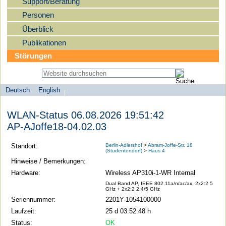
Support/Beratung
Personen
Überblick
Publikationen
Störungen
Deutsch
English
Sprachauswahl
search-menu
Humboldt-
WLAN-Status 06.08.2026 19:51:42
Universität
AP-AJoffe18-04.02.03
zu
Berlin
Standort:
Berlin-Adlershof
>
Abram-Joffe-Str. 18
(Studentendorf)
>
Haus 4
-
Hinweise / Bemerkungen:
Computer-
Hardware:
Wireless AP310i-1-WR Internal
und
Dual Band AP, IEEE 802.11a/n/ac/ax, 2x2:2 5
GHz + 2x2:2 2.4/5 GHz
Medienservice
Seriennummer:
2201Y-1054100000
Laufzeit:
25 d 03:52:48 h
Status:
OK