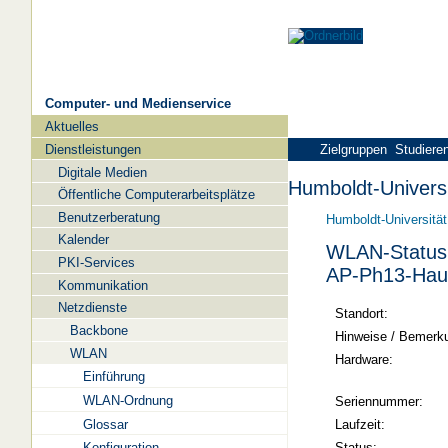
Computer- und Medienservice
Aktuelles
Navigation
Dienstleistungen
Zielgruppen
Studiere
Digitale Medien
Humboldt-Universi
Öffentliche Computerarbeitsplätze
Benutzerberatung
Humboldt-Universität
Kalender
WLAN-Status 
PKI-Services
AP-Ph13-Hau
Kommunikation
Netzdienste
Standort:
Backbone
Hinweise / Bemerk
WLAN
Hardware:
Einführung
WLAN-Ordnung
Seriennummer:
Glossar
Laufzeit:
Status:
Konfiguration