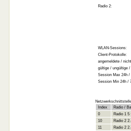
Radio 2:
WLAN-Sessions:
Client-Protokolle:
angemeldete / nich
gültige / ungültige
Session Max 24h / 
Session Min 24h / 
Netzwerkschnittstell
Index
Radio / B
0
Radio 1 5
10
Radio 2 2
11
Radio 2 2