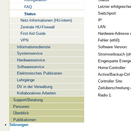
Letzter erfolgreiche
FAQ
Switchport:
Status
IP:
Netz-Informationen (HU-intern)
LAN:
Zentrale HU-Firewall
Hardware-Adresse 
First Aid Guide
Fehler (eth0):
VPN
Informationsdienste
Software Version:
Systemservice
Stromverbrauch (oh
Hardwareservice
Eingesparte Energi
Softwareservice
Home-Controller:
Elektronisches Publizieren
Active/Backup-Ctrl
Lehrgänge
Controller Site:
DV in der Verwaltung
Zeitüberschreitung 
Kollaboratives Arbeiten
Radio 1:
Support/Beratung
Personen
Überblick
Publikationen
Störungen