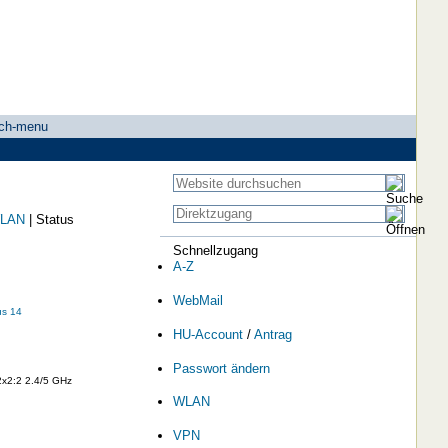
ch-menu
LAN
|
Status
Schnellzugang
A-Z
WebMail
s 14
HU-Account
/
Antrag
Passwort ändern
2x2:2 2.4/5 GHz
WLAN
VPN