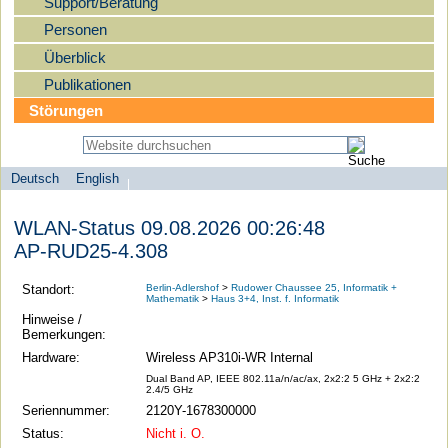
Support/Beratung
Personen
Überblick
Publikationen
Störungen
Deutsch
English
Sprachauswahl
search-menu
Humboldt-
WLAN-Status 09.08.2026 00:26:48
Universität
AP-RUD25-4.308
zu
Berlin
Standort:
Berlin-Adlershof
>
Rudower Chaussee 25, Informatik +
Mathematik
>
Haus 3+4, Inst. f. Informatik
-
Hinweise /
Computer-
Bemerkungen:
und
Hardware:
Wireless AP310i-WR Internal
Medienservice
Dual Band AP, IEEE 802.11a/n/ac/ax, 2x2:2 5 GHz + 2x2:2
2.4/5 GHz
Seriennummer:
2120Y-1678300000
Status:
Nicht i. O.