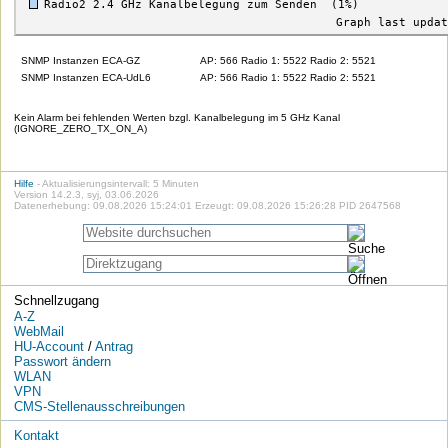
SNMP Instanzen ECA-GZ
AP: 566 Radio 1: 5522 Radio 2: 5521
SNMP Instanzen ECA-UdL6
AP: 566 Radio 1: 5522 Radio 2: 5521
Kein Alarm bei fehlenden Werten bzgl. Kanalbelegung im 5 GHz Kanal
(IGNORE_ZERO_TX_ON_A)
Hilfe
- Aktualisierungsintervall: 5 Minuten
Version 14.2.3, syj, 03.06.2026
Datenerhebung: 09.08.2026 15:24:01 Erzeugt: 09.08.2026 15:26:28 PID 2647568
Schnellzugang
A-Z
WebMail
HU-Account
/
Antrag
Passwort ändern
WLAN
VPN
CMS-Stellenausschreibungen
Kontakt