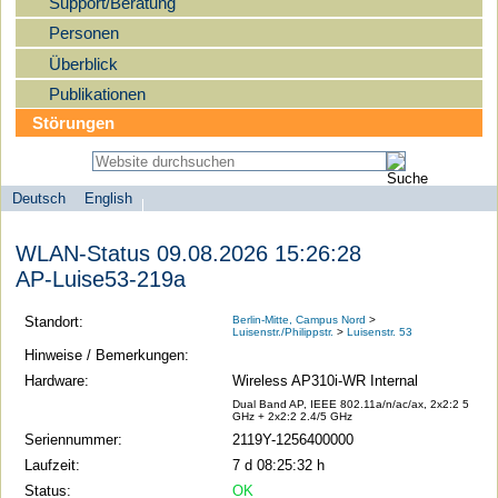
Support/Beratung
Personen
Überblick
Publikationen
Störungen
Deutsch
English
Sprachauswahl
search-menu
Humboldt-
WLAN-Status 09.08.2026 15:26:28
Universität
AP-Luise53-219a
zu
Berlin
Standort:
Berlin-Mitte, Campus Nord
>
Luisenstr./Philippstr.
>
Luisenstr. 53
-
Hinweise / Bemerkungen:
Computer-
Hardware:
Wireless AP310i-WR Internal
und
Dual Band AP, IEEE 802.11a/n/ac/ax, 2x2:2 5
GHz + 2x2:2 2.4/5 GHz
Medienservice
Seriennummer:
2119Y-1256400000
Laufzeit:
7 d 08:25:32 h
Status:
OK