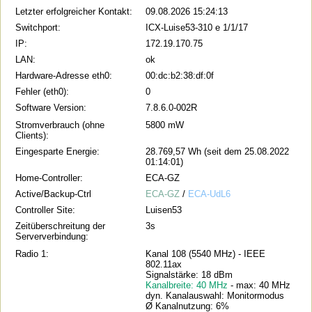
Letzter erfolgreicher Kontakt:
09.08.2026 15:24:13
Switchport:
ICX-Luise53-310 e 1/1/17
IP:
172.19.170.75
LAN:
ok
Hardware-Adresse eth0:
00:dc:b2:38:df:0f
Fehler (eth0):
0
Software Version:
7.8.6.0-002R
Stromverbrauch (ohne
5800 mW
Clients):
Eingesparte Energie:
28.769,57 Wh (seit dem 25.08.2022
01:14:01)
Home-Controller:
ECA-GZ
Active/Backup-Ctrl
ECA-GZ
/
ECA-UdL6
Controller Site:
Luisen53
Zeitüberschreitung der
3s
Serververbindung:
Radio 1:
Kanal 108 (5540 MHz) - IEEE
802.11ax
Signalstärke: 18 dBm
Kanalbreite: 40 MHz
- max: 40 MHz
dyn. Kanalauswahl: Monitormodus
Ø Kanalnutzung: 6%