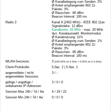
Ø Kanalbelegung zum Senden: 2%
Ø Anteil empfangender 802.11-
Pakete: 3%
Ø Rauschen: -90 dBm
Beacon Interval: 100 ms
Radio 2:
Kanal 9 (2452 MHz) - IEEE 802.11ax
Signalstärke: 12 dBm
Kanalbreite: 20 MHz
- max: 20 MHz
dyn. Kanalauswahl: Monitormodus
Ø Kanalnutzung: 11%
Ø Kanalbelegung zum Senden: 1%
Ø Anteil empfangender 802.11-
Pakete: 3%
Ø Rauschen: -95 dBm
Beacon Interval: 100 ms
WLAN-Sessions:
3
(100.00% im 5 GHz + 0.00% im 2.4 GHz)
Client-Protokolle:
5.0ac: 2 | 5.0ax: 1
angemeldete / nicht
3 / -
angemeldete Sessions:
gültige / ungültige /
3 / 0 / 0
unbekannte IP-Adressen:
Session Max 24h / 7d / 4w
4 / 19 / 22
Session Min 24h / 7d / 4w
0 / 0 / 0