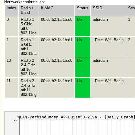
Netzwerkschnittstellen:
Index
Radio /
If-MAC
Status
SSID
Ses
Band
0
Radio 1
00:dc:b2:1a:1b:d0
Up
eduroam
1
5 GHz
ath0
802.11na
1
Radio 1
00:dc:b2:1a:1b:d1
Up
_Free_Wifi_Berlin
2
5 GHz
ath1
802.11na
10
Radio 2
00:dc:b2:1a:1b:c0
Up
eduroam
2.4 GHz
ath10
802.11ng
11
Radio 2
00:dc:b2:1a:1b:c1
Up
_Free_Wifi_Berlin
2.4 GHz
ath11
802.11ng