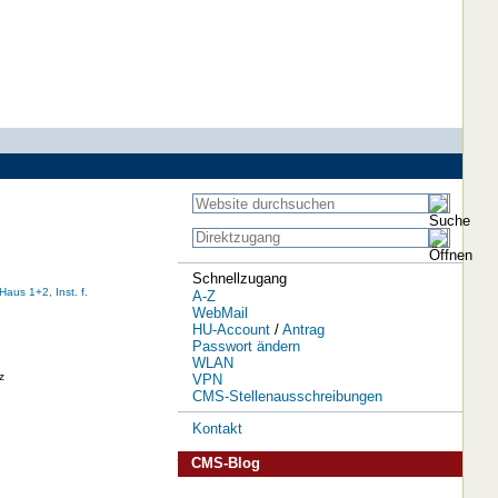
Schnellzugang
Haus 1+2, Inst. f.
A-Z
WebMail
HU-Account
/
Antrag
Passwort ändern
WLAN
z
VPN
CMS-Stellenausschreibungen
Kontakt
CMS-Blog