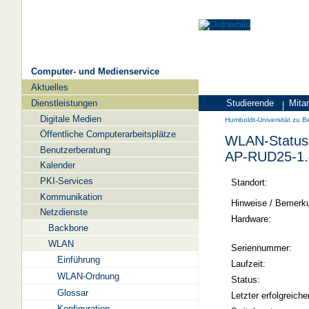
Computer- und Medienservice
Aktuelles
Navigation
Dienstleistungen
Studierende
Mitar
Zielgruppen
Humboldt-
Digitale Medien
Humboldt-Universität zu Be
Universität
Öffentliche Computerarbeitsplätze
WLAN-Status 
zu
Benutzerberatung
AP-RUD25-1.
Berlin
Kalender
PKI-Services
-
Standort:
Kommunikation
Computer-
Hinweise / Bemerk
Netzdienste
und
Hardware:
Backbone
Medienservice
WLAN
Seriennummer:
Einführung
Laufzeit:
WLAN-Ordnung
Status:
Glossar
Letzter erfolgreiche
Konfiguration