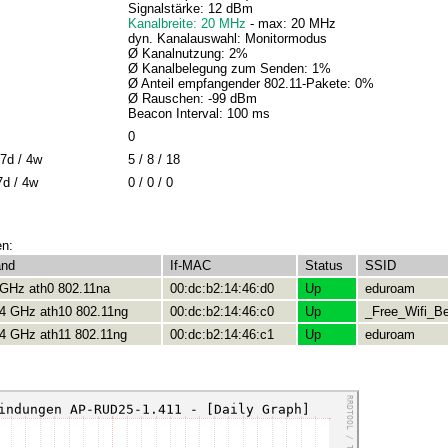
Signalstärke: 12 dBm
Kanalbreite: 20 MHz
- max: 20 MHz
dyn. Kanalauswahl: Monitormodus
Ø Kanalnutzung: 2%
Ø Kanalbelegung zum Senden: 1%
Ø Anteil empfangender 802.11-Pakete: 0%
Ø Rauschen: -99 dBm
Beacon Interval: 100 ms
0
7d / 4w
5 / 8 / 18
7d / 4w
0 / 0 / 0
en:
and
If-MAC
Status
SSID
 GHz ath0 802.11na
00:dc:b2:14:46:d0
Up
eduroam
.4 GHz ath10 802.11ng
00:dc:b2:14:46:c0
Up
_Free_Wifi_Be
.4 GHz ath11 802.11ng
00:dc:b2:14:46:c1
Up
eduroam