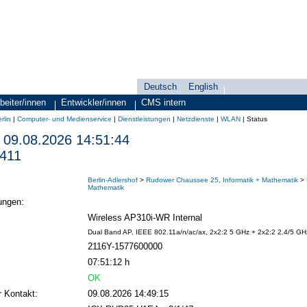
Deutsch
English
Sprachauswahl
search-menu
beiter/innen
Entwickler/innen
CMS intern
rlin
|
Computer- und Medienservice
|
Dienstleistungen
|
Netzdienste
|
WLAN
|
Status
09.08.2026 14:51:44
411
Berlin-Adlershof
>
Rudower Chaussee 25, Informatik + Mathematik
>
Mathematik
ungen:
Wireless AP310i-WR Internal
Dual Band AP, IEEE 802.11a/n/ac/ax, 2x2:2 5 GHz + 2x2:2 2.4/5 GH
2116Y-1577600000
07:51:12 h
OK
r Kontakt:
09.08.2026 14:49:15