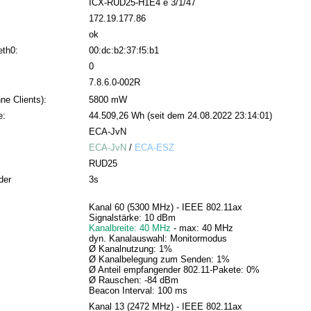
ICX-RUD25-H1E4 e 3/1/47
172.19.177.86
ok
eth0:
00:dc:b2:37:f5:b1
0
7.8.6.0-002R
ne Clients):
5800 mW
e:
44.509,26 Wh (seit dem 24.08.2022 23:14:01)
ECA-JvN
ECA-JvN
/
ECA-ESZ
RUD25
der
3s
Kanal 60 (5300 MHz) - IEEE 802.11ax
Signalstärke: 10 dBm
Kanalbreite: 40 MHz
- max: 40 MHz
dyn. Kanalauswahl: Monitormodus
Ø Kanalnutzung: 1%
Ø Kanalbelegung zum Senden: 1%
Ø Anteil empfangender 802.11-Pakete: 0%
Ø Rauschen: -84 dBm
Beacon Interval: 100 ms
Kanal 13 (2472 MHz) - IEEE 802.11ax