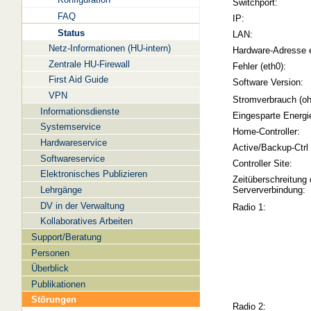
Switchport:
FAQ
IP:
Status
LAN:
Netz-Informationen (HU-intern)
Hardware-Adresse 
Zentrale HU-Firewall
Fehler (eth0):
First Aid Guide
Software Version:
VPN
Stromverbrauch (oh
Informationsdienste
Eingesparte Energi
Systemservice
Home-Controller:
Hardwareservice
Active/Backup-Ctrl
Softwareservice
Controller Site:
Elektronisches Publizieren
Zeitüberschreitung 
Lehrgänge
Serververbindung:
DV in der Verwaltung
Radio 1:
Kollaboratives Arbeiten
Support/Beratung
Personen
Überblick
Publikationen
Störungen
Radio 2: