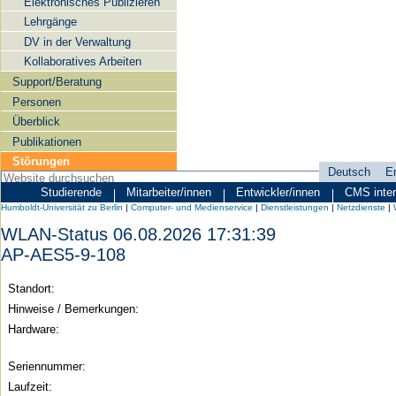
Elektronisches Publizieren
Lehrgänge
DV in der Verwaltung
Kollaboratives Arbeiten
Support/Beratung
Personen
Überblick
Publikationen
Störungen
Deutsch
E
Sprachauswahl
Studierende
Mitarbeiter/innen
Entwickler/innen
CMS inte
Zielgruppen
Humboldt-
Humboldt-Universität zu Berlin
|
Computer- und Medienservice
|
Dienstleistungen
|
Netzdienste
|
Universität
WLAN-Status 06.08.2026 17:31:39
zu
AP-AES5-9-108
Berlin
Standort:
-
Hinweise / Bemerkungen:
Computer-
Hardware:
und
Medienservice
Seriennummer:
Laufzeit: