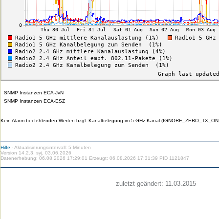
SNMP Instanzen ECA-JvN
SNMP Instanzen ECA-ESZ
Kein Alarm bei fehlenden Werten bzgl. Kanalbelegung im 5 GHz Kanal (IGNORE_ZERO_TX_ON
Hilfe
- Aktualisierungsintervall: 5 Minuten
Version 14.2.3, syj, 03.06.2026
Datenerhebung: 06.08.2026 17:29:01 Erzeugt: 06.08.2026 17:31:39 PID 1121847
Die
Die
Die
Die
Die
Die
zuletzt geändert:
11.03.2015
HU
HU
HU
HU
RSS-
HU
Benutzerspezifische
bei
bei
bei
bei
Feeds
im
Werkzeuge
Facebook
Twitter
YouTube
iTunes
der
WWW
HU