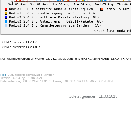
SNMP Instanzen ECA-GZ
SNMP Instanzen ECA-UdL6
Kein Alarm bei fehlenden Werten bzgl. Kanalbelegung im 5 GHz Kanal (IGNORE_ZERO_TX_ON
Hilfe
- Aktualisierungsintervall: 5 Minuten
Version 14.2.3, syj, 03.06.2026
Datenerhebung: 09.08.2026 11:04:01 Erzeugt: 09.08.2026 11:06:46 PID 2548184
Die
Die
Die
Die
Die
Die
zuletzt geändert:
11.03.2015
HU
HU
HU
HU
RSS-
HU
Benutzerspezifische
bei
bei
bei
bei
Feeds
im
Werkzeuge
Facebook
Twitter
YouTube
iTunes
der
WWW
HU