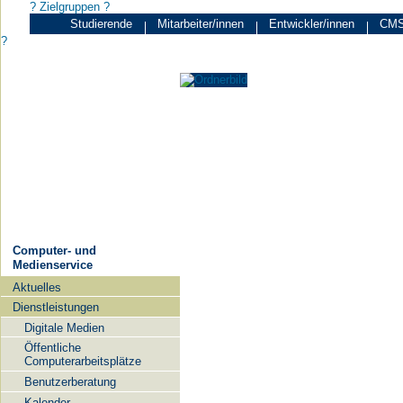
? Zielgruppen ?
Studierende
Mitarbeiter/innen
Entwickler/innen
CMS
Zielgruppen
?
Computer- und
Medienservice
Aktuelles
Navigation
Dienstleistungen
Digitale Medien
Öffentliche
Computerarbeitsplätze
Benutzerberatung
Kalender