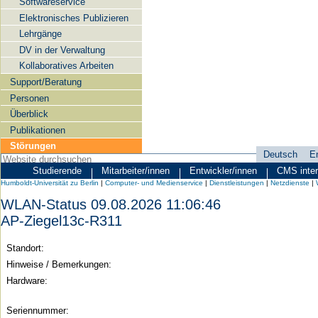
Softwareservice
Elektronisches Publizieren
Lehrgänge
DV in der Verwaltung
Kollaboratives Arbeiten
Support/Beratung
Personen
Überblick
Publikationen
Störungen
Deutsch
E
Sprachauswahl
Studierende
Mitarbeiter/innen
Entwickler/innen
CMS inte
Zielgruppen
Humboldt-
Humboldt-Universität zu Berlin
|
Computer- und Medienservice
|
Dienstleistungen
|
Netzdienste
|
Universität
WLAN-Status 09.08.2026 11:06:46
zu
AP-Ziegel13c-R311
Berlin
Standort:
-
Hinweise / Bemerkungen:
Computer-
Hardware:
und
Medienservice
Seriennummer: