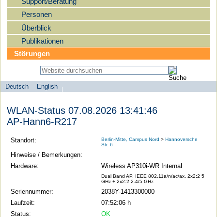
Support/Beratung
Personen
Überblick
Publikationen
Störungen
Deutsch
English
Sprachauswahl
search-menu
Humboldt-
WLAN-Status 07.08.2026 13:41:46
Universität
AP-Hann6-R217
zu
Berlin
Standort:
Berlin-Mitte, Campus Nord
>
Hannoversche
Str. 6
-
Hinweise / Bemerkungen:
Computer-
Hardware:
Wireless AP310i-WR Internal
und
Dual Band AP, IEEE 802.11a/n/ac/ax, 2x2:2 5
GHz + 2x2:2 2.4/5 GHz
Medienservice
Seriennummer:
2038Y-1413300000
Laufzeit:
07:52:06 h
Status:
OK