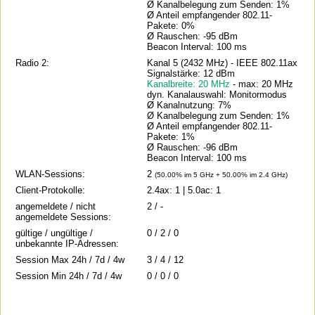
Ø Kanalbelegung zum Senden: 1%
Ø Anteil empfangender 802.11-
Pakete: 0%
Ø Rauschen: -95 dBm
Beacon Interval: 100 ms
Radio 2:
Kanal 5 (2432 MHz) - IEEE 802.11ax
Signalstärke: 12 dBm
Kanalbreite: 20 MHz
- max: 20 MHz
dyn. Kanalauswahl: Monitormodus
Ø Kanalnutzung: 7%
Ø Kanalbelegung zum Senden: 1%
Ø Anteil empfangender 802.11-
Pakete: 1%
Ø Rauschen: -96 dBm
Beacon Interval: 100 ms
WLAN-Sessions:
2
(50.00% im 5 GHz + 50.00% im 2.4 GHz)
Client-Protokolle:
2.4ax: 1 | 5.0ac: 1
angemeldete / nicht
2 / -
angemeldete Sessions:
gültige / ungültige /
0 / 2 / 0
unbekannte IP-Adressen:
Session Max 24h / 7d / 4w
3 / 4 / 12
Session Min 24h / 7d / 4w
0 / 0 / 0