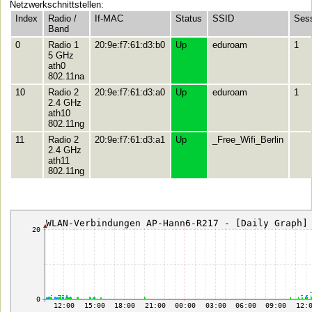
Netzwerkschnittstellen:
Index
Radio /
If-MAC
Status
SSID
Ses
Band
0
Radio 1
20:9e:f7:61:d3:b0
Up
eduroam
1
5 GHz
ath0
802.11na
10
Radio 2
20:9e:f7:61:d3:a0
Up
eduroam
1
2.4 GHz
ath10
802.11ng
11
Radio 2
20:9e:f7:61:d3:a1
Up
_Free_Wifi_Berlin
2.4 GHz
ath11
802.11ng