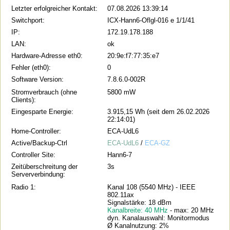
Letzter erfolgreicher Kontakt:
07.08.2026 13:39:14
Switchport:
ICX-Hann6-Oflgl-016 e 1/1/41
IP:
172.19.178.188
LAN:
ok
Hardware-Adresse eth0:
20:9e:f7:77:35:e7
Fehler (eth0):
0
Software Version:
7.8.6.0-002R
Stromverbrauch (ohne
5800 mW
Clients):
Eingesparte Energie:
3.915,15 Wh (seit dem 26.02.2026
22:14:01)
Home-Controller:
ECA-UdL6
Active/Backup-Ctrl
ECA-UdL6
/
ECA-GZ
Controller Site:
Hann6-7
Zeitüberschreitung der
3s
Serververbindung:
Radio 1:
Kanal 108 (5540 MHz) - IEEE
802.11ax
Signalstärke: 18 dBm
Kanalbreite: 40 MHz
- max: 20 MHz
dyn. Kanalauswahl: Monitormodus
Ø Kanalnutzung: 2%