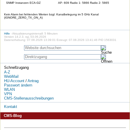
SNMP Instanzen ECA-GZ
AP: 609 Radio 1: 5866 Radio 2: 5865
Kein Alarm bei fehlenden Werten bzgl. Kanalbelegung im 5 GHz Kanal
(IGNORE_ZERO_TX_ON_A)
Hilfe
- Aktualisierungsintervall: 5 Minuten
Version 14.2.3, syj, 03.06.2026
Datenerhebung: 07.08.2026 13:39:01 Erzeugt: 07.08.2026 13:41:46 PID 1563031
Schnellzugang
A-Z
WebMail
HU-Account
/
Antrag
Passwort ändern
WLAN
VPN
CMS-Stellenausschreibungen
Kontakt
CMS-Blog