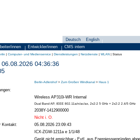
Deutsch
English
Sprachauswahl
search-menu
beiter/innen
Entwickler/innen
CMS intern
rlin
|
Computer- und Medienservice
|
Dienstleistungen
|
Netzdienste
|
WLAN
|
Status
06.08.2026 04:36:36
05
Berlin-Adlershof
>
Zum Großen Windkanal
>
Haus 1
ungen:
Wireless AP310i-WR Internal
Dual Band AP, IEEE 802.11a/n/ac/ax, 2x2:2 5 GHz + 2x2:2 2.4/5 GHz
2038Y-1412900000
Nicht i. O.
r Kontakt:
05.08.2026 23:09:43
ICX-ZGW-1211a e 1/1/48
Gerät nicht erreichbar - Evtl. aus Energiespargründen abge