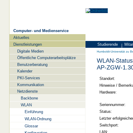
Computer- und Medienservice
Aktuelles
Navigation
Dienstleistungen
Studierende
Mitar
Zielgruppen
Humboldt-
Digitale Medien
Humboldt-Universität zu Be
Universität
Öffentliche Computerarbeitsplätze
WLAN-Status 
zu
Benutzerberatung
AP-ZGW-1.3
Berlin
Kalender
PKI-Services
-
Standort:
Kommunikation
Computer-
Hinweise / Bemerk
Netzdienste
und
Hardware:
Backbone
Medienservice
Seriennummer:
WLAN
Status:
Einführung
Letzter erfolgreiche
WLAN-Ordnung
Switchport:
Glossar
LAN:
Konfiguration