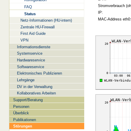
Stromverbrauch (oh
FAQ
IP:
Status
MAC-Address eth0
Netz-Informationen (HU-intern)
Zentrale HU-Firewall
First Aid Guide
VPN
Informationsdienste
Systemservice
Hardwareservice
Softwareservice
Elektronisches Publizieren
Lehrgänge
DV in der Verwaltung
Kollaboratives Arbeiten
Support/Beratung
Personen
Überblick
Publikationen
Störungen