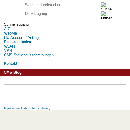
Schnellzugang
A-Z
WebMail
HU-Account
/
Antrag
Passwort ändern
WLAN
VPN
CMS-Stellenausschreibungen
Kontakt
CMS-Blog
Die
Die
Die
Die
Die
Die
HU
HU
HU
HU
RSS-
HU
Impressum
/
Datenschutzerklärung
bei
bei
bei
bei
Feeds
im
Facebook
Twitter
YouTube
iTunes
der
WWW
HU