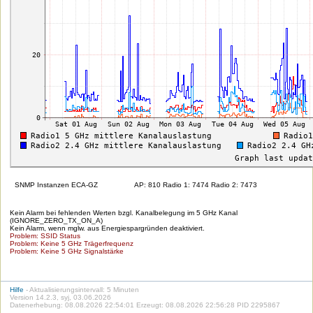
SNMP Instanzen ECA-GZ
AP: 810 Radio 1: 7474 Radio 2: 7473
Kein Alarm bei fehlenden Werten bzgl. Kanalbelegung im 5 GHz Kanal
(IGNORE_ZERO_TX_ON_A)
Kein Alarm, wenn mglw. aus Energiespargründen deaktiviert.
Problem: SSID Status
Problem: Keine 5 GHz Trägerfrequenz
Problem: Keine 5 GHz Signalstärke
Hilfe
- Aktualisierungsintervall: 5 Minuten
Version 14.2.3, syj, 03.06.2026
Datenerhebung: 08.08.2026 22:54:01 Erzeugt: 08.08.2026 22:56:28 PID 2295867