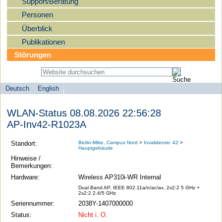
Support/Beratung
Personen
Überblick
Publikationen
Störungen
Deutsch
English
Sprachauswahl
search-menu
Humboldt-
WLAN-Status 08.08.2026 22:56:28
Universität
AP-Inv42-R1023A
zu
Berlin
Standort:
Berlin-Mitte, Campus Nord
>
Invalidenstr. 42
>
Hauptgebäude
-
Hinweise /
Computer-
Bemerkungen:
und
Hardware:
Wireless AP310i-WR Internal
Medienservice
Dual Band AP, IEEE 802.11a/n/ac/ax, 2x2:2 5 GHz +
2x2:2 2.4/5 GHz
Seriennummer:
2038Y-1407000000
Status:
Nicht i. O.