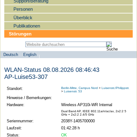
Support/Beratung
Personen
Überblick
Publikationen
Störungen
Deutsch
English
Sprachauswahl
search-menu
Humboldt-
WLAN-Status 08.08.2026 08:46:43
Universität
AP-Luise53-307
zu
Berlin
Standort:
Berlin-Mitte, Campus Nord
>
Luisenstr./Philippstr.
>
Luisenstr. 53
-
Hinweise / Bemerkungen:
Computer-
Hardware:
Wireless AP310i-WR Internal
und
Dual Band AP, IEEE 802.11a/n/ac/ax, 2x2:2 5
GHz + 2x2:2 2.4/5 GHz
Medienservice
Seriennummer:
2038Y-1405700000
Laufzeit:
01:42:28 h
Status:
OK