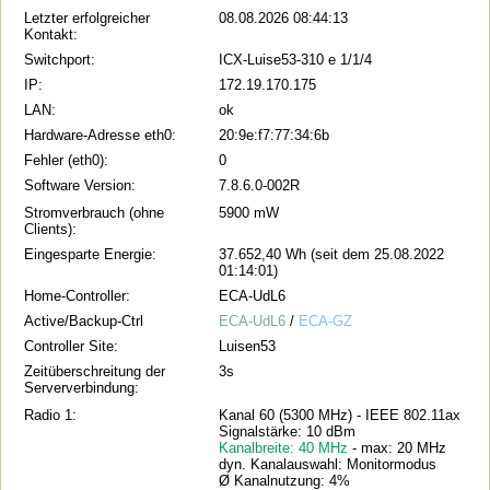
Letzter erfolgreicher
08.08.2026 08:44:13
Kontakt:
Switchport:
ICX-Luise53-310 e 1/1/4
IP:
172.19.170.175
LAN:
ok
Hardware-Adresse eth0:
20:9e:f7:77:34:6b
Fehler (eth0):
0
Software Version:
7.8.6.0-002R
Stromverbrauch (ohne
5900 mW
Clients):
Eingesparte Energie:
37.652,40 Wh (seit dem 25.08.2022
01:14:01)
Home-Controller:
ECA-UdL6
Active/Backup-Ctrl
ECA-UdL6
/
ECA-GZ
Controller Site:
Luisen53
Zeitüberschreitung der
3s
Serververbindung:
Radio 1:
Kanal 60 (5300 MHz) - IEEE 802.11ax
Signalstärke: 10 dBm
Kanalbreite: 40 MHz
- max: 20 MHz
dyn. Kanalauswahl: Monitormodus
Ø Kanalnutzung: 4%