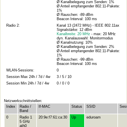
Ø Kanalbelegung zum Senden: 1%
Ø Anteil empfangender 802.11-Pakete:
1%
Ø Rauschen: -89 dBm
Beacon Interval: 100 ms
Radio 2:
Kanal 13 (2472 MHz) - IEEE 802.11ax
Signalstärke: 12 dBm
Kanalbreite: 20 MHz
- max: 20 MHz
dyn. Kanalauswahl: Monitormodus
Ø Kanalnutzung: 10%
Ø Kanalbelegung zum Senden: 2%
Ø Anteil empfangender 802.11-Pakete:
1%
Ø Rauschen: -99 dBm
Beacon Interval: 100 ms
WLAN-Sessions:
0
Session Max 24h / 7d / 4w
3 / 5 / 10
Session Min 24h / 7d / 4w
0 / 0 / 0
Netzwerkschnittstellen:
Index
Radio /
If-MAC
Status
SSID
Ses
Band
0
Radio 1
20:9e:f7:61:ca:30
Up
eduroam
5 GHz
ath0