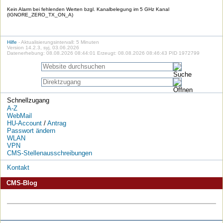
Kein Alarm bei fehlenden Werten bzgl. Kanalbelegung im 5 GHz Kanal
(IGNORE_ZERO_TX_ON_A)
Hilfe
- Aktualisierungsintervall: 5 Minuten
Version 14.2.3, syj, 03.06.2026
Datenerhebung: 08.08.2026 08:44:01 Erzeugt: 08.08.2026 08:46:43 PID 1972799
Schnellzugang
A-Z
WebMail
HU-Account
/
Antrag
Passwort ändern
WLAN
VPN
CMS-Stellenausschreibungen
Kontakt
CMS-Blog